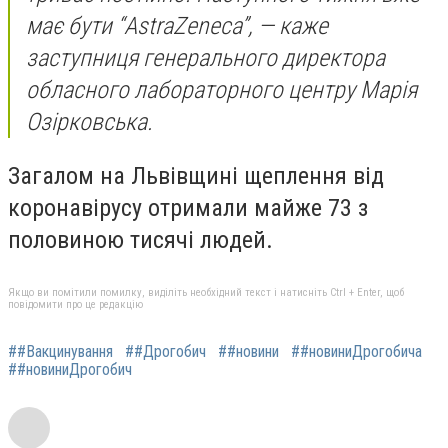
має бути “AstraZeneca”, — каже
заступниця генерального директора
обласного лабораторного центру Марія
Озірковська.
Загалом на Львівщині щеплення від
коронавірусу отримали майже 73 з
половиною тисячі людей.
Якщо ви помітили помилку, виділіть необхідний текст і натисніть Ctrl + Enter, щоб
повідомити про це редакцію
##Вакцинування
##Дрогобич
##новини
##новиниДрогобича
##новиниДрогобич