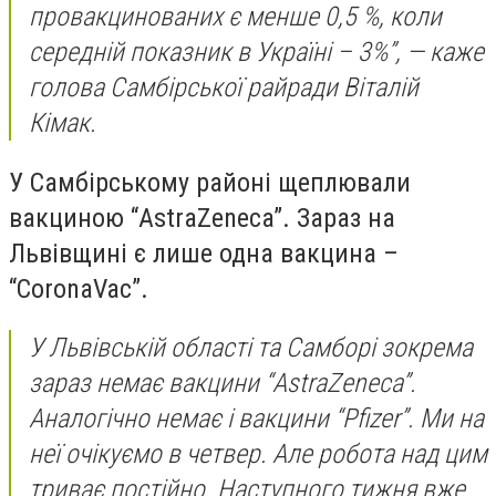
провакцинованих є менше 0,5 %, коли
середній показник в Україні – 3%”, — каже
голова Самбірської райради Віталій
Кімак.
У Самбірському районі щеплювали
вакциною “AstraZeneca”. Зараз на
Львівщині є лише одна вакцина –
“CoronaVac”.
У Львівській області та Самборі зокрема
зараз немає вакцини “AstraZeneca”.
Аналогічно немає і вакцини “Pfizer”. Ми на
неї очікуємо в четвер. Але робота над цим
триває постійно. Наступного тижня вже