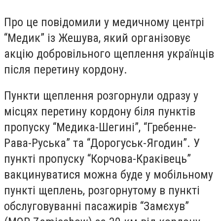
Про це повідомили у медичному центрі
“Медик” із Жешува, який організовує
акцію добровільного щеплення українців
після перетину кордону.
Пункти щеплення розгорнули одразу у
місцях перетину кордону біля пунктів
пропуску “Медика-Шегині”, “Гребенне-
Рава-Руська” та “Дорогуськ-Ягодин”. У
пункті пропуску “Корчова-Краківець”
вакцинуватися можна буде у мобільному
пункті щеплень, розгорнутому в пункті
обслуговуванні пасажирів “Замєхув”