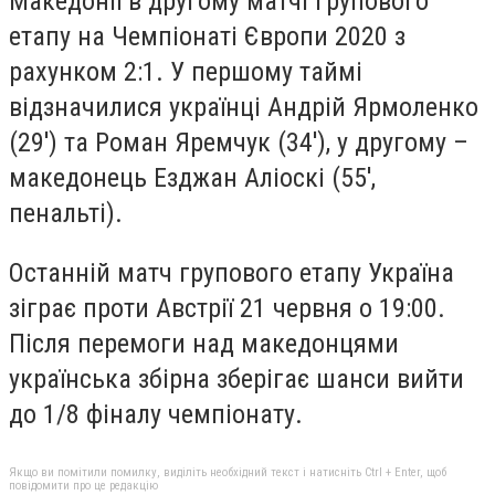
Македонії в другому матчі групового
етапу на Чемпіонаті Європи 2020 з
рахунком 2:1. У першому таймі
відзначилися українці Андрій Ярмоленко
(29') та Роман Яремчук (34'), у другому –
македонець Езджан Аліоскі (55',
пенальті).
Останній матч групового етапу Україна
зіграє проти Австрії 21 червня о 19:00.
Після перемоги над македонцями
українська збірна зберігає шанси вийти
до 1/8 фіналу чемпіонату.
Якщо ви помітили помилку, виділіть необхідний текст і натисніть Ctrl + Enter, щоб
повідомити про це редакцію