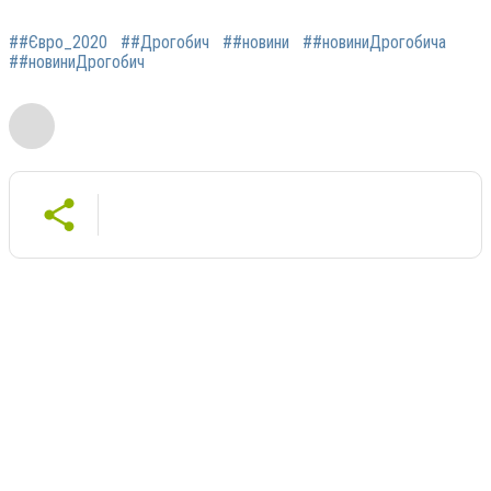
##Євро_2020
##Дрогобич
##новини
##новиниДрогобича
##новиниДрогобич