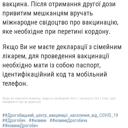
вакцина. Після отримання другої дози
привитим мешканцям вручать
міжнародне свідоцтво про вакцинацію,
яке необхідне при перетині кордону.
Якщо Ви не маєте декларації з сімейним
лікарем, для проведення вакцинації
необхідно мати із собою паспорт,
ідентифікаційний код та мобільний
телефон.
Якщо ви помітили помилку, виділіть необхідний текст і натисніть Ctrl + Enter, щоб
повідомити про це редакцію
##Дрогобицький_центр_вакцинації_населення_від_COVID_19
##Дрогобич
##новини
##новиниДрогобича
##новиниДрогобич