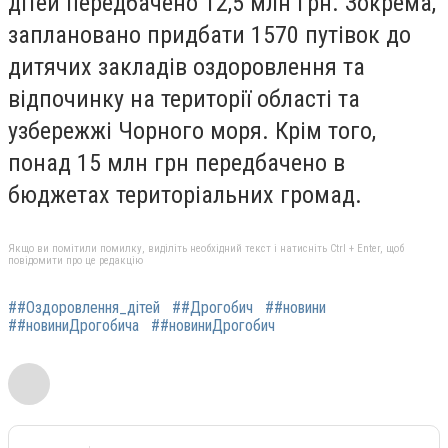
дітей передбачено 12,5 млн грн. Зокрема,
заплановано придбати 1570 путівок до
дитячих закладів оздоровлення та
відпочинку на території області та
узбережжі Чорного моря. Крім того,
понад 15 млн грн передбачено в
бюджетах територіальних громад.
Якщо ви помітили помилку, виділіть необхідний текст і натисніть Ctrl + Enter, щоб
повідомити про це редакцію
##Оздоровлення_дітей
##Дрогобич
##новини
##новиниДрогобича
##новиниДрогобич