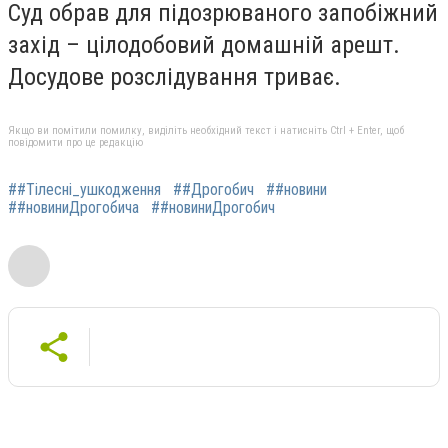
Суд обрав для підозрюваного запобіжний
захід – цілодобовий домашній арешт.
Досудове розслідування триває.
Якщо ви помітили помилку, виділіть необхідний текст і натисніть Ctrl + Enter, щоб
повідомити про це редакцію
##Тілесні_ушкодження
##Дрогобич
##новини
##новиниДрогобича
##новиниДрогобич