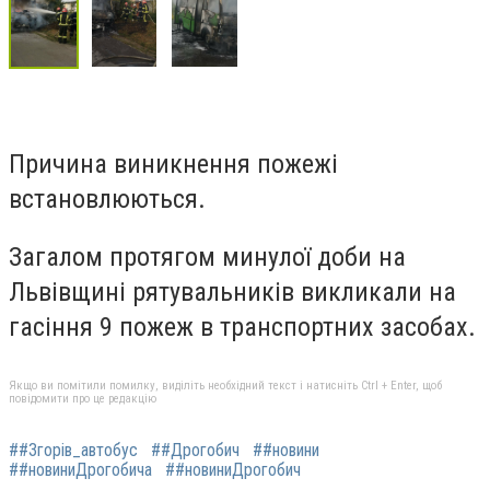
Причина виникнення пожежі
встановлюються.
Загалом протягом минулої доби на
Львівщині рятувальників викликали на
гасіння 9 пожеж в транспортних засобах.
Якщо ви помітили помилку, виділіть необхідний текст і натисніть Ctrl + Enter, щоб
повідомити про це редакцію
##Згорів_автобус
##Дрогобич
##новини
##новиниДрогобича
##новиниДрогобич