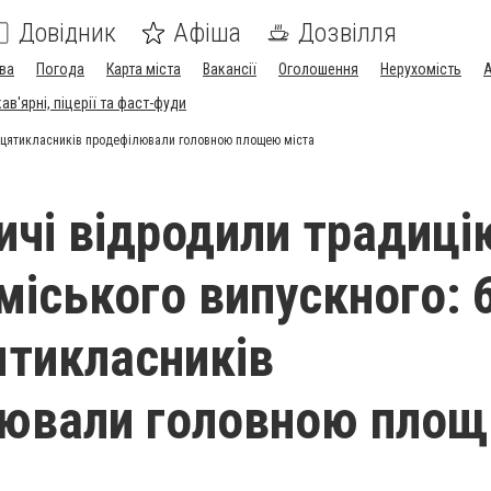
Довідник
Афіша
Дозвілля
ва
Погода
Карта міста
Вакансії
Оголошення
Нерухомість
А
в'ярні, піцерії та фаст-фуди
адцятикласників продефілювали головною площею міста
ичі відродили традиці
міського випускного: 
тикласників
лювали головною пло