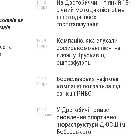
На Дрогобиччині п'яний 18-
15:56
Вчора
річний мотоцикліст збив
пішохода: обох
скників на
госпіталізували
ладів
Компанію, яка слухали
13:29
Вчора
ів та
російськомовні пісні на
к.
пляжі у Трускавці,
оштрафують
Бориславська нафтова
09:37
Вчора
компанія потрапила під
санкції РНБО
У Дрогобичі триває
18:37
4 серпня
оновлення спортивної
інфраструктури ДЮСШ ім.
Боберського