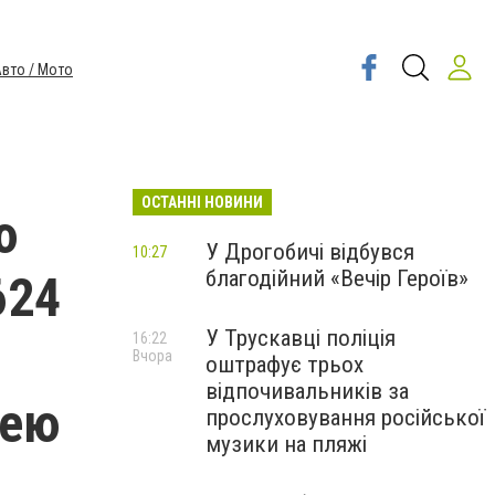
вто / Мото
ОСТАННІ НОВИНИ
ю
У Дрогобичі відбувся
10:27
благодійний «Вечір Героїв»
624
У Трускавці поліція
16:22
Вчора
оштрафує трьох
відпочивальників за
щею
прослуховування російської
музики на пляжі