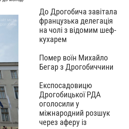
До Дрогобича завітала
французька делегація
на чолі з відомим шеф-
кухарем
Помер воїн Михайло
Бегар з Дрогобиччини
Експосадовицю
Дрогобицької РДА
оголосили у
міжнародний розшук
через аферу із