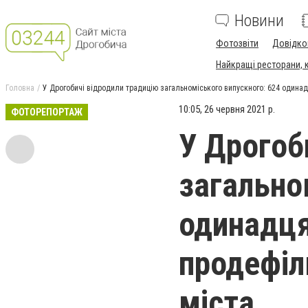
Новини
Фотозвіти
Довідко
Найкращі ресторани, ка
Головна
У Дрогобичі відродили традицію загальноміського випускного: 624 один
10:05, 26 червня 2021 р.
ФОТОРЕПОРТАЖ
У Дрогоб
загально
одинадця
продефі
міста