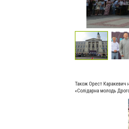
Також Орест Каракевич н
«Солідарна молодь Дрого