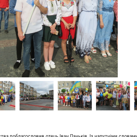
тва поблагословив отець Іван Паньків. Із напутніми словам