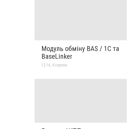
Модуль обміну BAS / 1C та
BaseLinker
12:16, 4 серпня