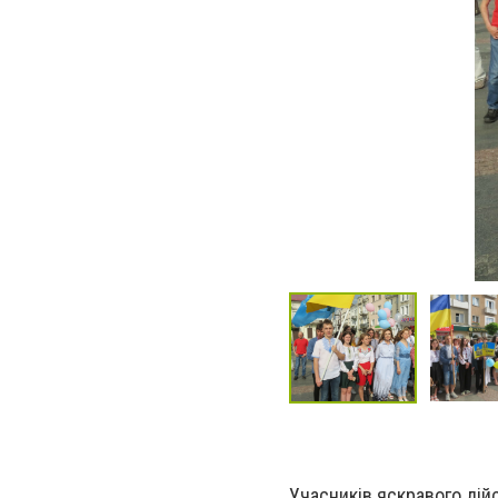
Учасників яскравого дійс