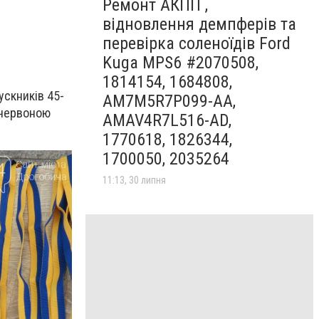
Ремонт АКПП ,
відновлення демпферів та
перевірка соленоїдів Ford
Kuga MPS6 #2070508,
1814154, 1684808,
ускників 45-
AM7M5R7P099-AA,
 червоною
AMAV4R7L516-AD,
1770618, 1826344,
1700050, 2035264
11:13, 30 липня