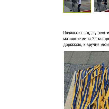
Начальник відділу освіт
ма золотими та 20-ма с
доріжкою, їх вручив місь