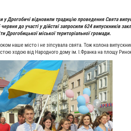
и у Дрогобичі відновили традицію проведення Свята випу
 червня до участі у дійстві запросили 624 випускників зак
іти Дрогобицької міської територіальної громади.
оком наше місто і не зіпсувала свята. Тож колона випускник
стою ходою від Народного дому ім. І.Франка на площу Рино