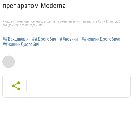
препаратом Moderna
Якщо ви помітили помилку, виділіть необхідний текст і натисніть Ctrl + Enter, щоб
повідомити про це редакцію
##Вакцинація
##Дрогобич
##новини
##новиниДрогобича
##новиниДрогобич