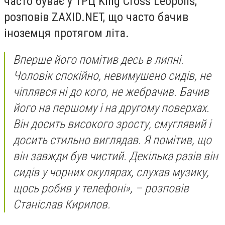
часто буває у ТРЦ King Cross Leopolis,
розповів ZAXID.NET, що часто бачив
іноземця протягом літа.
Вперше його помітив десь в липні.
Чоловік спокійно, невимушено сидів, не
чіплявся ні до кого, не жебрачив. Бачив
його на першому і на другому поверхах.
Він досить високого зросту, смуглявий і
досить стильно виглядав. Я помітив, що
він завжди був чистий. Декілька разів він
сидів у чорних окулярах, слухав музику,
щось робив у телефоні», – розповів
Станіслав Кирилов.