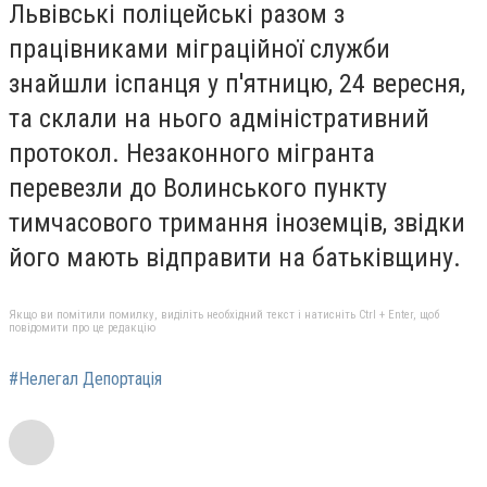
Львівські поліцейські разом з
працівниками міграційної служби
знайшли іспанця у п'ятницю, 24 вересня,
та склали на нього адміністративний
протокол. Незаконного мігранта
перевезли до Волинського пункту
тимчасового тримання іноземців, звідки
його мають відправити на батьківщину.
Якщо ви помітили помилку, виділіть необхідний текст і натисніть Ctrl + Enter, щоб
повідомити про це редакцію
#Нелегал Депортація