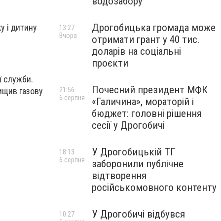
водозабору
Дрогобицька громада може
у і дитину
13:27
Вчора
отримати грант у 40 тис.
доларів на соціальні
проєкти
ї служби.
Почесний президент МФК
нищив газову
21:56
6 серпня
«Галичина», мораторій і
бюджет: головні рішення
сесії у Дрогобичі
У Дрогобицькій ТГ
18:13
6 серпня
заборонили публічне
відтворення
російськомовного контенту
У Дрогобичі відбувся
10:27