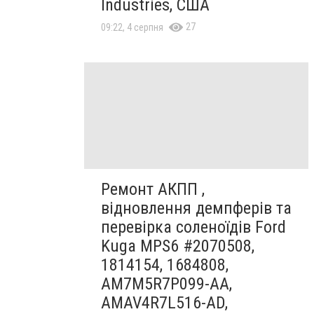
Industries, США
27
09:22, 4 серпня
Ремонт АКПП ,
відновлення демпферів та
перевірка соленоїдів Ford
Kuga MPS6 #2070508,
1814154, 1684808,
AM7M5R7P099-AA,
AMAV4R7L516-AD,