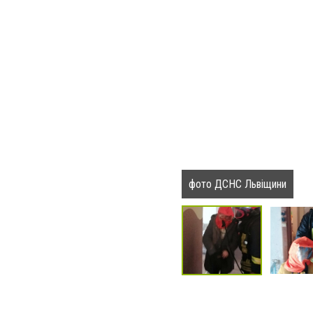
фото ДСНС Львіщини