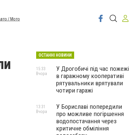
вто / Мото
ОСТАННІ НОВИНИ
ли
У Дрогобичі під час пожежі
15:33
Вчора
в гаражному кооперативі
рятувальники врятували
чотири гаражі
У Бориславі попередили
13:31
Вчора
про можливе погіршення
водопостачання через
критичне обміління