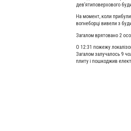
дев’ятиповерхового буди
На момент, коли прибули
вогнеборці вивели з буд
Загалом врятовано 2 особ
О 12:31 пожежу локалізов
Загалом залучалось 9 чо
плиту і пошкоджив елект