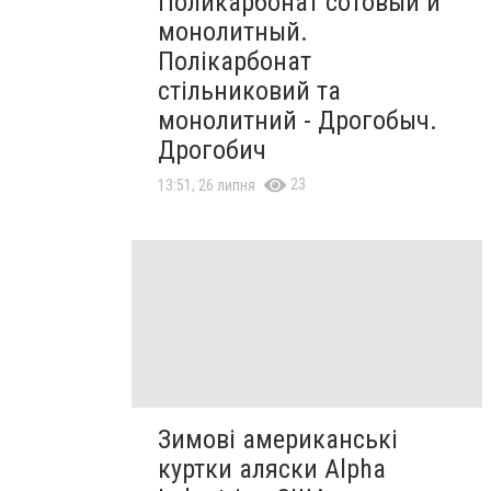
Поликарбонат сотовый и
монолитный.
Полікарбонат
стільниковий та
монолитний - Дрогобыч.
Дрогобич
23
13:51, 26 липня
Зимові американські
куртки аляски Alpha