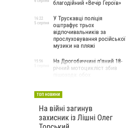
6 серпня
благодійний «Вечір Героїв»
У Трускавці поліція
16:22
5 серпня
оштрафує трьох
відпочивальників за
прослуховування російської
музики на пляжі
На Дрогобиччині п'яний 18-
15:56
5 серпня
річний мотоцикліст збив
пішохода: обох
фото ДСНС Львіщини
госпіталізували
ТОП НОВИНИ
На війні загинув
захисник із Лішні Олег
Торський