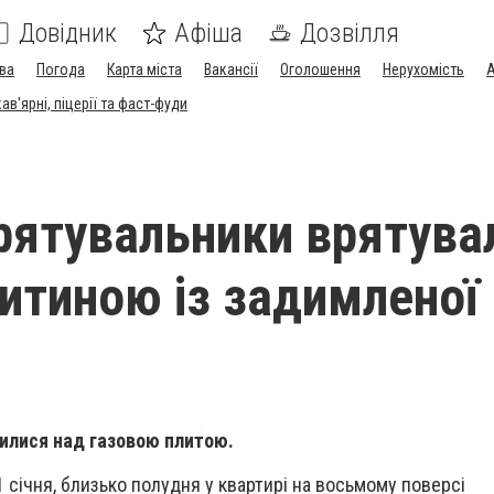
Довідник
Афіша
Дозвілля
ва
Погода
Карта міста
Вакансії
Оголошення
Нерухомість
А
в'ярні, піцерії та фаст-фуди
рятувальники врятува
дитиною із задимленої
шилися над газовою плитою.
 січня, близько полудня у квартирі на восьмому поверсі