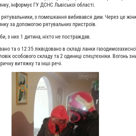
нку, інформує ГУ ДСНС Львіської області.
 рятувальники, з помешкання вибивався дим. Через це жінк
инку за допомогою рятувальних пристроїв.
и, з них 1 дитина, ніхто не постраждав.
ано та о 12:35 ліквідовано в складі ланки газодимозахисно
ловік особового складу та 2 одиниці спецтехніки. Вогонь з
ричну витяжку та інші речі.