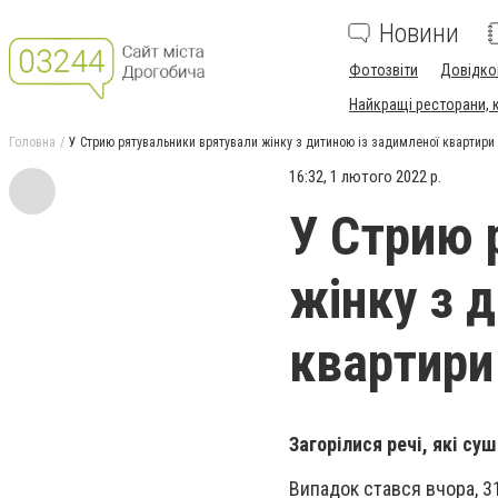
Новини
Фотозвіти
Довідко
Найкращі ресторани, ка
Головна
У Стрию рятувальники врятували жінку з дитиною із задимленої квартири
16:32, 1 лютого 2022 р.
У Стрию 
жінку з 
квартири
Загорілися речі, які су
Випадок стався вчора, 31