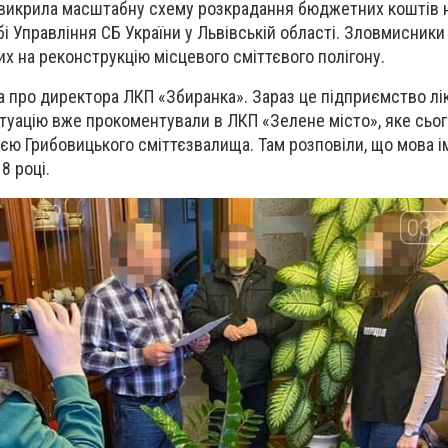
 викрила масштабну схему розкрадання бюджетних коштів н
і Управління СБ України у Львівській області. Зловмисник
их на реконструкцію місцевого сміттєвого полігону.
ва про директора ЛКП «Збиранка». Зараз це підприємство лі
туацію вже прокоментували в ЛКП «Зелене місто», яке сьог
єю Грибовицького сміттєзвалища. Там розповіли, що мова і
8 році.