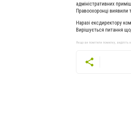
адміністративних приміщ
Правоохоронці виявили т
Наразі ексдиректору ком
Вирішується питання що
Якщо ви помітили помилку, виділіть нео