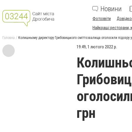
Новини
Фотозвіти
Довідко
Найкращі ресторани, ка
Головна
Колишньому директору Грибовицького сміттєзвалища оголосили підозру у 
19:49, 1 лютого 2022 р.
Колишнь
Грибовиц
оголосили
грн