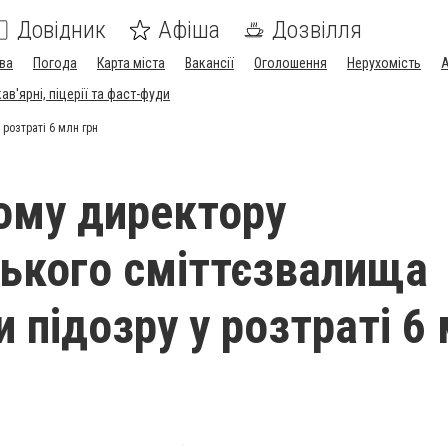
Довідник
Афіша
Дозвілля
ва
Погода
Карта міста
Вакансії
Оголошення
Нерухомість
А
в'ярні, піцерії та фаст-фуди
розтраті 6 млн грн
ому директору
ького сміттєзвалища
 підозру у розтраті 6