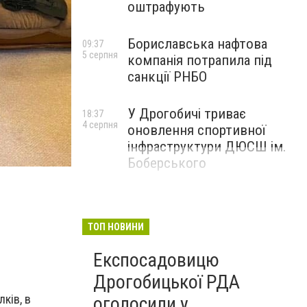
оштрафують
Бориславська нафтова
09:37
5 серпня
компанія потрапила під
санкції РНБО
У Дрогобичі триває
18:37
4 серпня
оновлення спортивної
інфраструктури ДЮСШ ім.
фото СБУ
Боберського
ТОП НОВИНИ
Експосадовицю
Дрогобицької РДА
ків, в
оголосили у