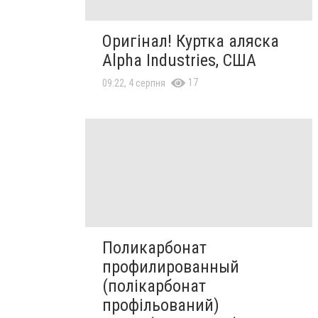
Оригінал! Куртка аляска
Alpha Industries, США
17
09:22, 4 серпня
Поликарбонат
профилированный
(полікарбонат
профільований)