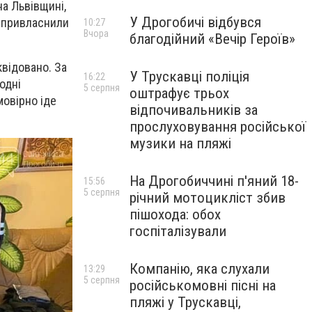
а Львівщині,
У Дрогобичі відбувся
и привласнили
10:27
Вчора
благодійний «Вечір Героїв»
квідовано. За
У Трускавці поліція
16:22
одні
5 серпня
оштрафує трьох
мовірно іде
відпочивальників за
прослуховування російської
музики на пляжі
На Дрогобиччині п'яний 18-
15:56
5 серпня
річний мотоцикліст збив
пішохода: обох
госпіталізували
Компанію, яка слухали
13:29
5 серпня
російськомовні пісні на
пляжі у Трускавці,