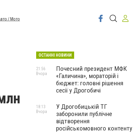
вто / Мото
ОСТАННІ НОВИНИ
Почесний президент МФК
21:56
Вчора
«Галичина», мораторій і
бюджет: головні рішення
сесії у Дрогобичі
 млн
У Дрогобицькій ТГ
18:13
Вчора
заборонили публічне
відтворення
російськомовного контенту