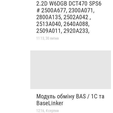
2.2D W6DGB DCT470 SPS6
# 2500A677, 2300A071,
2800A135, 2502A042 ,
2513A040, 2640A088,
2509A011, 2920A233,
11:13, 30 липня
Модуль обміну BAS / 1C та
BaseLinker
12:16, 4 серпня