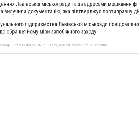
еннях Львівської міської ради та за адресами мешкання фіг
а вилучили документацію, яка підтверджує протиправну ді
унального підприємства Львівської міськради повідомлено 
до обрання йому міри запобіжного заходу
бхідний текст і натисніть Ctrl + Enter, щоб повідомити про це редакцію