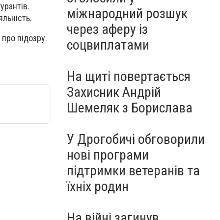
урантів.
міжнародний розшук
яльність.
через аферу із
про підозру.
соцвиплатами
На щиті повертається
Захисник Андрій
Шемеляк з Борислава
У Дрогобичі обговорили
нові програми
підтримки ветеранів та
їхніх родин
На війні загинув