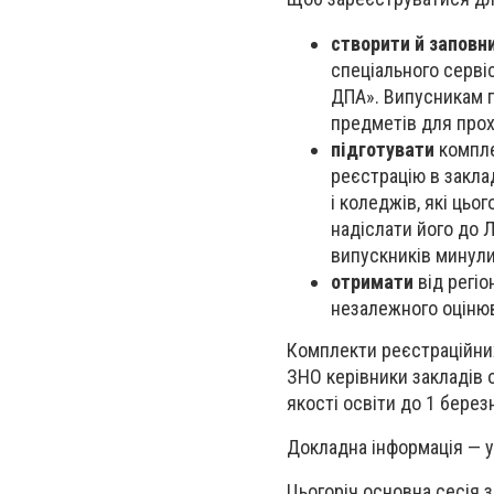
створити й заповн
спеціального серві
ДПА». Випусникам п
предметів для про
підготувати
компле
реєстрацію в заклад
і коледжів, які цьо
надіслати його до 
випускників минули
отримати
від регіо
незалежного оціню
Комплекти реєстраційних
ЗНО керівники закладів 
якості освіти до 1 берез
Докладна інформація — у
Цьогоріч основна сесія 