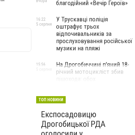
Вчора
благодійний «Вечір Героїв»
У Трускавці поліція
16:22
5 серпня
оштрафує трьох
відпочивальників за
прослуховування російської
музики на пляжі
На Дрогобиччині п'яний 18-
15:56
5 серпня
річний мотоцикліст збив
пішохода: обох
госпіталізували
ТОП НОВИНИ
Експосадовицю
Дрогобицької РДА
оголосили у