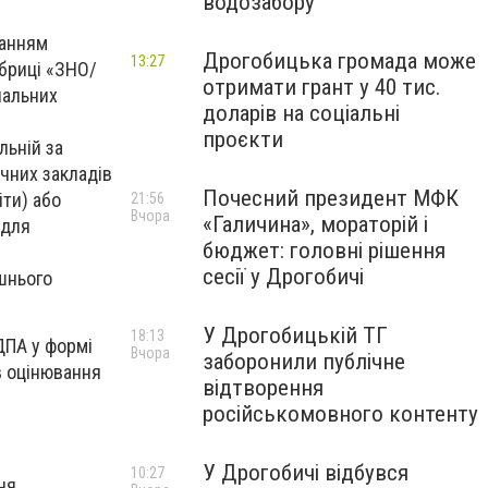
водозабору
танням
Дрогобицька громада може
13:27
убриці «ЗНО/
отримати грант у 40 тис.
чальних
доларів на соціальні
проєкти
льній за
ічних закладів
Почесний президент МФК
іти) або
21:56
Вчора
«Галичина», мораторій і
(для
бюджет: головні рішення
сесії у Дрогобичі
ішнього
У Дрогобицькій ТГ
18:13
ДПА у формі
Вчора
заборонили публічне
в оцінювання
відтворення
російськомовного контенту
У Дрогобичі відбувся
10:27
ня