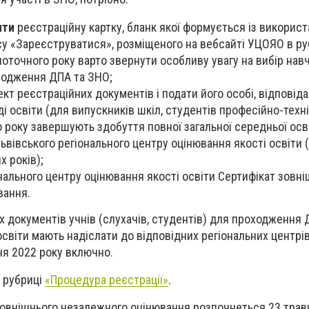
ити
реєстраційну картку, бланк якої формується із викорис
су «Зареєструватися», розміщеного на вебсайті УЦОЯО в р
оточного року варто звернути особливу увагу на вибір нав
ходження ДПА та ЗНО;
кт реєстраційних документів і подати його особі, відповіда
і освіти (для випускників шкіл, студентів професійно-техн
го року завершують здобуття повної загальної середньої осв
Львівського регіонального центру оцінювання якості освіти 
х років);
нального центру оцінювання якості освіти Сертифікат зовн
вання.
 документів учнів (слухачів, студентів) для проходження 
освіти мають надіслати до відповідних регіональних центрі
ня 2022 року включно.
 рубриці
«Процедура реєстрації»
.
зовнішнього незалежного оцінювання розпочнеться 23 трав