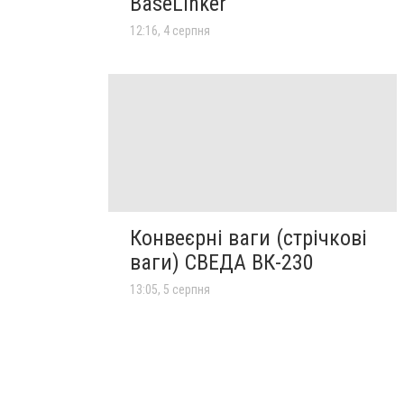
BaseLinker
12:16, 4 серпня
Конвеєрні ваги (стрічкові
ваги) СВЕДА ВК-230
13:05, 5 серпня