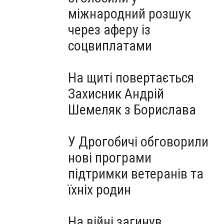
міжнародний розшук
через аферу із
соцвиплатами
На щиті повертається
Захисник Андрій
Шемеляк з Борислава
У Дрогобичі обговорили
нові програми
підтримки ветеранів та
їхніх родин
На війні загинув