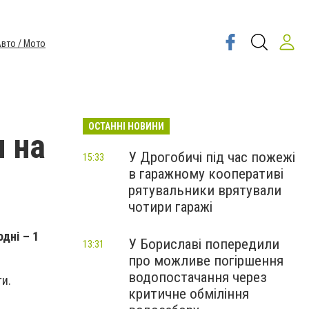
вто / Мото
ОСТАННІ НОВИНИ
я на
У Дрогобичі під час пожежі
15:33
в гаражному кооперативі
рятувальники врятували
чотири гаражі
дні – 1
У Бориславі попередили
13:31
про можливе погіршення
водопостачання через
ти.
критичне обміління