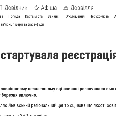
Довідник
Афіша
Дозвілля
ва
Погода
Карта міста
Вакансії
Оголошення
Нерухомість
А
в'ярні, піцерії та фаст-фуди
 стартувала реєстраці
в зовнішньому незалежному оцінюванні розпочалася сього
9 березня включно.
ляє Львівський регіональний центр оцінювання якості осві
 участі в ЗНО, потрібно: