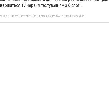
авершиться 17 червня тестуванням з біології.
бхідний текст і натисніть Ctrl + Enter, щоб повідомити про це редакцію