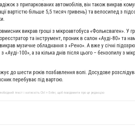
адіжок з припаркованих автомобілів, він також викрав ком
ації вартістю більше 5,5 тисяч гривень) та велосипед з під
и.
овмисник викрав гроші з мікроавтобуса «Фольксваген». У гр
ореєстратор та інструмент, проник в салон «Ауді-80» та на
 викрав музичне обладнання з «Рено». А вже у січні підозр
з «Ауді-100», а за кілька днів після цього – бензопилу з мі
жує до шести років позбавлення волі. Досудове розслідув
сник перебуває під вартою.
бхідний текст і натисніть Ctrl + Enter, щоб повідомити про це редакцію