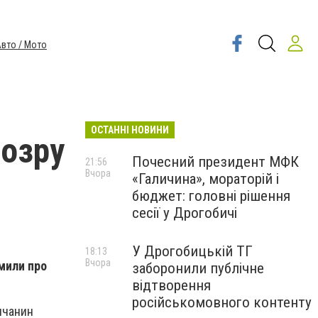
вто / Мото
ОСТАННІ НОВИНИ
дозру
Почесний президент МФК
21:56
Вчора
«Галичина», мораторій і
бюджет: головні рішення
сесії у Дрогобичі
У Дрогобицькій ТГ
18:13
Вчора
мили про
заборонили публічне
відтворення
російськомовного контенту
бичанин