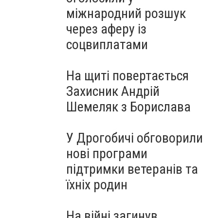
міжнародний розшук
через аферу із
соцвиплатами
На щиті повертається
Захисник Андрій
Шемеляк з Борислава
У Дрогобичі обговорили
нові програми
підтримки ветеранів та
їхніх родин
На війні загинув