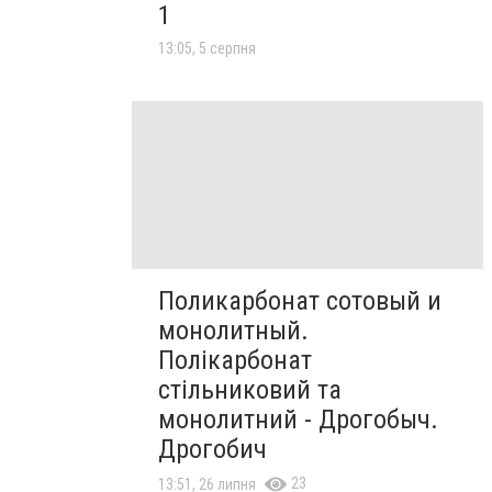
1
13:05, 5 серпня
Поликарбонат сотовый и
монолитный.
Полікарбонат
стільниковий та
монолитний - Дрогобыч.
Дрогобич
23
13:51, 26 липня