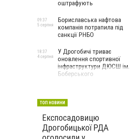
оштрафують
Бориславська нафтова
09:37
5 серпня
компанія потрапила під
санкції РНБО
У Дрогобичі триває
18:37
4 серпня
оновлення спортивної
інфраструктури ДЮСШ ім.
Боберського
ТОП НОВИНИ
Експосадовицю
Дрогобицької РДА
оголосили у