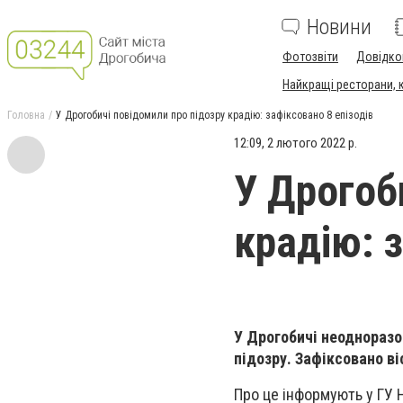
Новини
Фотозвіти
Довідко
Найкращі ресторани, ка
Головна
У Дрогобичі повідомили про підозру крадію: зафіксовано 8 епізодів
12:09, 2 лютого 2022 р.
У Дрогоб
крадію: з
У Дрогобичі неодноразо
підозру. Зафіксовано ві
Про це інформують у ГУ Н