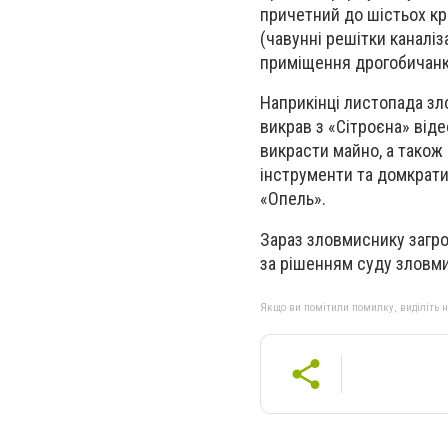
причетний до шістьох кр
(чавунні решітки каналіз
приміщення дрогобичанк
Наприкінці листопада зл
викрав з «Сітроєна» віде
викрасти майно, а також
інструменти та домкрати 
«Опель».
Зараз зловмиснику загро
за рішенням суду зловми
Якщо ви помітили помилку, виділіть нео