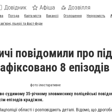
Довідник
Афіша
Дозвілля
ва
Погода
Карта міста
Вакансії
Оголошення
Нерухомість
А
в'ярні, піцерії та фаст-фуди
ичі повідомили про пі
афіксовано 8 епізодів
фото ілюстаративне
во судимому 35-річному зловмиснику поліцейські повідо
сім епізодів крадіжок.
ацполіції області і розповідають деталі. Відомо, що дрого