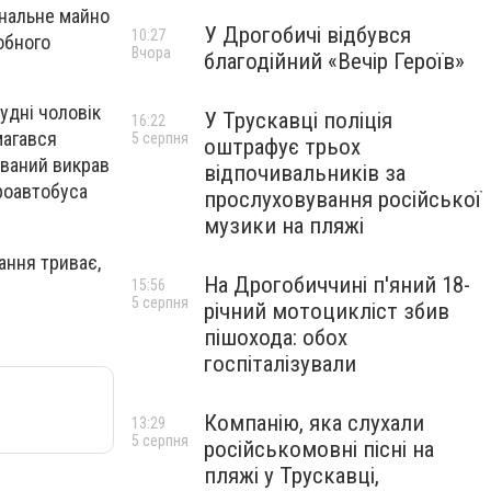
унальне майно
У Дрогобичі відбувся
10:27
собного
Вчора
благодійний «Вечір Героїв»
удні чоловік
У Трускавці поліція
16:22
магався
5 серпня
оштрафує трьох
юваний викрав
відпочивальників за
кроавтобуса
прослуховування російської
музики на пляжі
ання триває,
На Дрогобиччині п'яний 18-
15:56
5 серпня
річний мотоцикліст збив
пішохода: обох
госпіталізували
Компанію, яка слухали
13:29
5 серпня
російськомовні пісні на
пляжі у Трускавці,