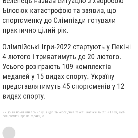
Велепець назвав ситуацію з хворобою
Білосюк катастрофою та заявив, що
спортсменку до Олімпіади готували
практично цілий рік.
Олімпійські ігри-2022 стартують у Пекіні
4 лютого і триватимуть до 20 лютого.
Усього розіграють 109 комплектів
медалей у 15 видах спорту. Україну
представлятимуть 45 спортсменів у 12
видах спорту.
Якщо ви помітили помилку, виділіть необхідний текст і натисніть Ctrl + Enter, щоб
повідомити про це редакцію