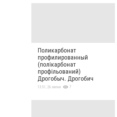
Поликарбонат
профилированный
(полікарбонат
профільований)
Дрогобыч. Дрогобич
7
13:51, 26 липня