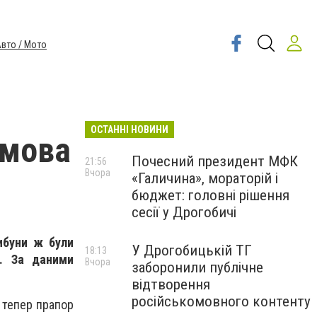
вто / Мото
ОСТАННІ НОВИНИ
имова
Почесний президент МФК
21:56
Вчора
«Галичина», мораторій і
бюджет: головні рішення
сесії у Дрогобичі
ибуни ж були
У Дрогобицькій ТГ
18:13
м.
За даними
Вчора
заборонили публічне
відтворення
російськомовного контенту
 тепер прапор