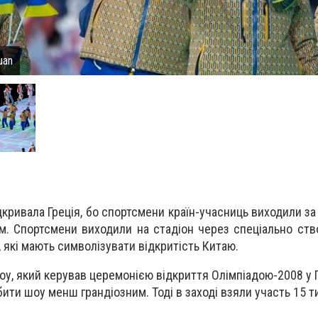
uan
дкривала Греція, бо спортсмени країн-учасниць виходили за
ом. Спортсмени виходили на стадіон через спеціально ств
 які мають символізувати відкритість Китаю.
у, який керував церемонією відкриття Олімпіадою-2008 у П
бити шоу менш грандіозним. Тоді в заході взяли участь 15 