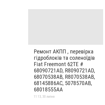
Ремонт АКПП , перевірка
гідроблоків та соленоїдів
Fiat Freemont 62TE #
68090721AD, R8090721AD,
68070538AB, R8070538AB,
68145886AC, 5078570AB,
68018555AA
11:13, 30 липня