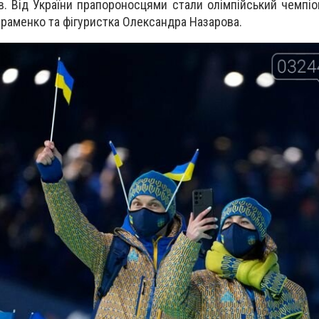
в. Від України прапороносцями стали олімпійський чемпіо
раменко та фігуристка Олександра Назарова.