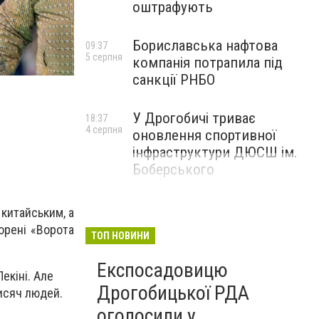
оштрафують
Бориславська нафтова
09:37
5 серпня
компанія потрапила під
Фото: AP Photo / Ng Han Guan
санкції РНБО
У Дрогобичі триває
18:37
4 серпня
оновлення спортивної
інфраструктури ДЮСШ ім.
Боберського
 китайським, а
орені «Ворота
ТОП НОВИНИ
Експосадовицю
екіні. Але
Дрогобицької РДА
тисяч людей.
оголосили у