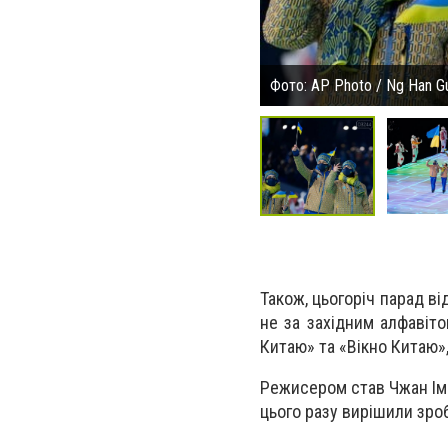
Фото: AP Photo / Ng Han G
Також, цьогоріч парад ві
не за західним алфавіт
Китаю» та «Вікно Китаю»,
Режисером став Чжан Імо
цього разу вирішили зро