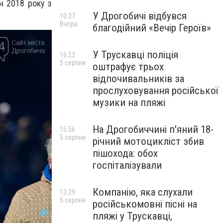
н 2018 року з
У Дрогобичі відбувся
10:27
Вчора
благодійний «Вечір Героїв»
У Трускавці поліція
16:22
5 серпня
оштрафує трьох
відпочивальників за
прослуховування російської
музики на пляжі
На Дрогобиччині п'яний 18-
15:56
5 серпня
річний мотоцикліст збив
пішохода: обох
госпіталізували
Компанію, яка слухали
13:29
5 серпня
російськомовні пісні на
пляжі у Трускавці,