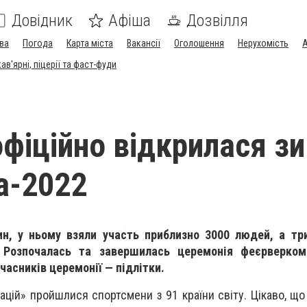
Довідник
Афіша
Дозвілля
ва
Погода
Карта міста
Вакансії
Оголошення
Нерухомість
А
в'ярні, піцерії та фаст-фуди
 офіційно відкрилася з
а-2022
ин, у ньому взяли участь приблизно 3000 людей, а тр
.
Розпочалась та завершилась церемонія феєрверко
часників церемонії — підлітки.
цій» пройшлися спортсмени з 91 країни світу. Цікаво, що