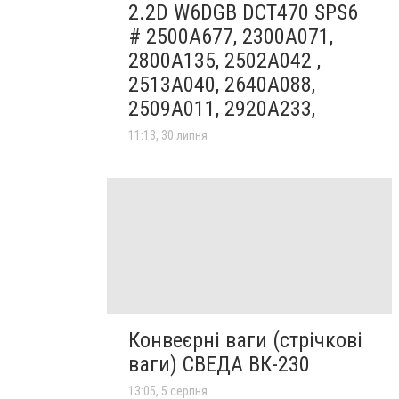
2.2D W6DGB DCT470 SPS6
# 2500A677, 2300A071,
2800A135, 2502A042 ,
2513A040, 2640A088,
2509A011, 2920A233,
11:13, 30 липня
Конвеєрні ваги (стрічкові
ваги) СВЕДА ВК-230
13:05, 5 серпня