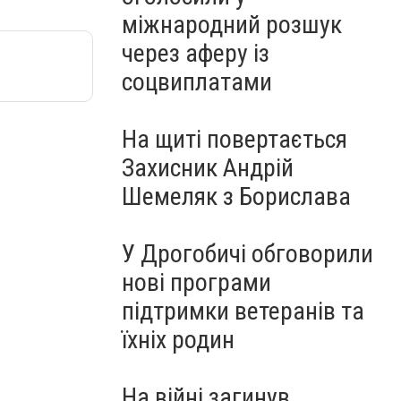
міжнародний розшук
через аферу із
соцвиплатами
На щиті повертається
Захисник Андрій
Шемеляк з Борислава
У Дрогобичі обговорили
нові програми
підтримки ветеранів та
їхніх родин
На війні загинув