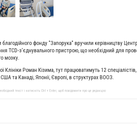
и благодійного фонду "Запорука" вручили керівництву Цент
ання TCD-з'єднувального пристрою, що необхідний для про
го мозку.
ої Клініки Роман Кізима, тут працюватимуть 12 спеціалістів,
ША та Канаді, Японії, Європі, в структурах ВООЗ.
бхідний текст і натисніть Ctrl + Enter, щоб повідомити про це редакцію