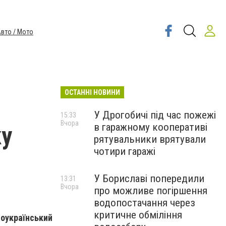
вто / Мото
ОСТАННІ НОВИНИ
У Дрогобичі під час пожежі
15:33
Вчора
в гаражному кооперативі
ку
рятувальники врятували
чотири гаражі
У Бориславі попередили
13:31
Вчора
про можливе погіршення
водопостачання через
критичне обміління
український