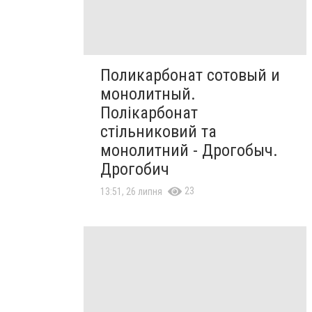
Поликарбонат сотовый и
монолитный.
Полікарбонат
стільниковий та
монолитний - Дрогобыч.
Дрогобич
23
13:51, 26 липня