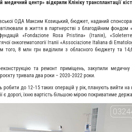
й медичний центр» відкрили Клініку трансплантації кіс
івської ОДА Максим Козицький, бюджет, наданий спонсора
 втілювали в життя в партнерстві з благодійним фондом «
ундацій «Fondazione Rosa Pristina» (Італія), «Soleterre
ячої онкогематології Італії «Associazione Italiana di Ematol
рім того, 8 млн грн виділили з обласного бюджету та 14,
еконструкцію та ремонт приміщень, закупили медичну 
проєкту тривала два роки – 2020-2022 роки.
 робити до 12-15 таких операцій у рік, планують вийти на 
ції є дорогі, їхню вартість більшою мірою покриватиме держа