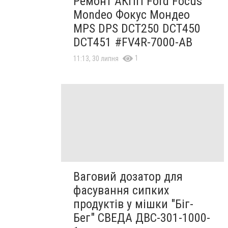
Ремонт АКПП Ford Focus
Mondeo Фокус Мондео
MPS DPS DCT250 DCT450
DCT451 #FV4R-7000-AB
1
11:13, 30 липня
Ваговий дозатор для
фасування сипких
продуктів у мішки "Біг-
Бег" СВЕДА ДВС-301-1000-