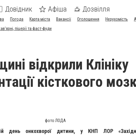
Довідник
Афіша
Дозвілля
ва
Погода
Карта міста
Вакансії
Оголошення
Нерухомість
А
в'ярні, піцерії та фаст-фуди
щині відкрили Клініку
нтації кісткового моз
фото ЛОДА
ній день онкохворої дитини, у КНП ЛОР «Західно