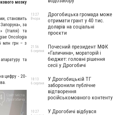
водозабору
ткового мозку
Дрогобицька громада може
13:27
ми, становить
Вчора
отримати грант у 40 тис.
Запорука», за
доларів на соціальні
» (Італія) та
проєкти
ogiae Oncologia
6 млн грн – з
Почесний президент МФК
21:56
6 серпня
«Галичина», мораторій і
бюджет: головні рішення
апаратуру та
сесії у Дрогобичі
на цифру - 20-
У Дрогобицькій ТГ
18:13
ва.
6 серпня
заборонили публічне
відтворення
російськомовного контенту
У Дрогобичі відбувся
10:27