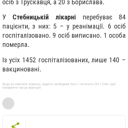
осіб з Трускавця, а 20 з Борислава.
У
Стебницькій лікарні
перебуває 84
пацієнти, з них: 5 – у реанімації. 6 осіб
госпіталізовано. 9 осіб виписано. 1 особа
померла.
Із усіх 1452 госпіталізованих, лише 140 –
вакциновані.
Якщо ви помітили помилку, виділіть необхідний текст і натисніть Ctrl + Enter, щоб
повідомити про це редакцію