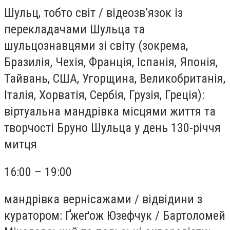
Шульц, тобто світ
/
відеозв’язок із
перекладачами Шульца та
шульцознавцями зі світу (зокрема,
Бразилія, Чехія, Франція, Іспанія, Японія,
Тайвань, США, Угорщина, Великобританія,
Італія, Хорватія, Сербія, Грузія, Греція):
віртуальна мандрівка місцями життя та
творчості Бруно Шульца у день 130-річчя
митця
16:00 – 19:00
мандрівка вернісажами
/
відвідини з
куратором: Ґжеґож Юзефчук
/
Бартоломей