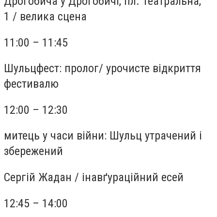
Дрогобича у Дрогобичі, пл. Театральна,
1
/
велика сцена
11:00 – 11:45
Шульцфест: пролог
/
урочисте відкриття
фестивалю
12:00 – 12:30
митець у часи війни: Шульц утрачений і
збережений
Сергій Жадан
/
інавґураційний есей
12:45 – 14:00