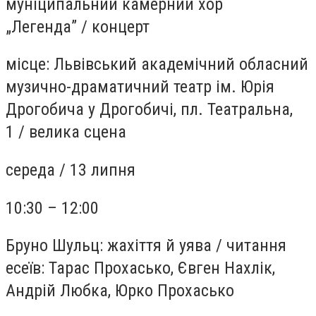
муніципальний камерний хор
„Легенда”
/
концерт
місце:
Львівський академічний обласний
музично-драматичний театр ім. Юрія
Дрогобича у Дрогобичі, пл. Театральна,
1
/
велика сцена
середа /
13 липня
10:30 – 12:00
Бруно Шульц: жахіття й уява
/
читання
есеїв: Тарас Прохасько, Євген Нахлік,
Андрій Любка, Юрко Прохасько