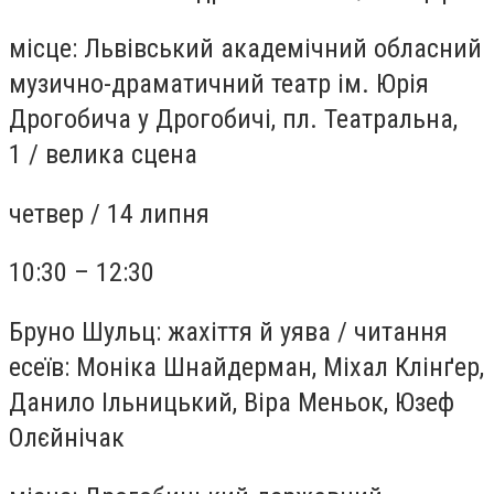
місце:
Львівський академічний обласний
музично-драматичний театр ім. Юрія
Дрогобича у Дрогобичі, пл. Театральна,
1
/
велика сцена
четвер /
14 липня
10:30 – 12:30
Бруно Шульц: жахіття й уява
/
читання
есеїв: Моніка Шнайдерман, Міхал Клінґер,
Данило Ільницький, Віра Меньок, Юзеф
Олєйнічак