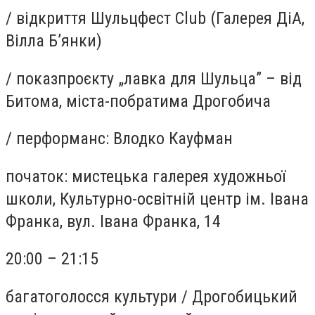
/
відкриття Шульцфест Club (Галерея ДіА,
Вілла Б’янки)
/
показпроєкту „лавка для Шульца” – від
Битома, міста-побратима Дрогобича
/
перформанс: Влодко Кауфман
початок:
мистецька галерея художньої
школи, Культурно-освітній центр ім. Івана
Франка, вул. Івана Франка, 14
20:00 – 21:15
багатоголосся культури /
Дрогобицький