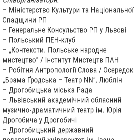
Співорганізатори:
– Міністерство Культури та Національної
Спадщини РП
– Генеральне Консульство РП у Львові
– Польський ПЕН-клуб
– „Контексти. Польське народне
мистецтво”
/
Інститут Мистецтв ПАН
– Робітня Антропології Слова
/
Осередок
„Брама Ґродська – Театр NN”, Люблін
– Дрогобицька міська Рада
– Львівський академічний обласний
музично-драматичний театр ім. Юрія
Дрогобича у Дрогобичі
– Дрогобицький державний