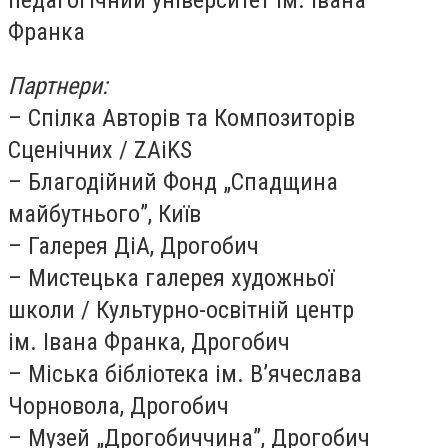
педагогічний університет ім. Івана
Франка
Партнери:
– Спілка Авторів та Композиторів
Сценічних
/
ZAiKS
– Благодійний Фонд „Спадщина
майбутнього”, Київ
– Галерея ДіА, Дрогобич
– Мистецька галерея художньої
школи
/
Культурно-освітній центр
ім. Івана Франка, Дрогобич
– Міська бібліотека ім. В’ячеслава
Чорновола, Дрогобич
– Музей „Дрогобиччина”, Дрогобич