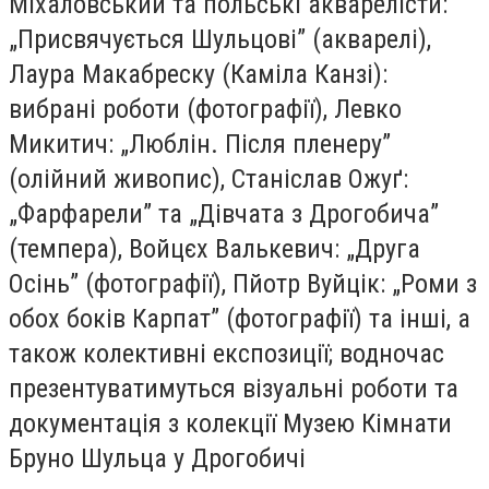
Міхаловський та польські акварелісти:
„Присвячується Шульцові” (акварелі),
Лаура Макабреску (Каміла Канзі):
вибрані роботи (фотографії), Левко
Микитич: „Люблін. Після пленеру”
(олійний живопис), Станіслав Ожуґ:
„Фарфарели” та „Дівчата з Дрогобича”
(темпера), Войцєх Валькевич: „Друга
Осінь” (фотографії), Пйотр Вуйцік: „Роми з
обох боків Карпат” (фотографії) та інші, а
також колективні експозиції; водночас
презентуватимуться візуальні роботи та
документація з колекції Музею Кімнати
Бруно Шульца у Дрогобичі