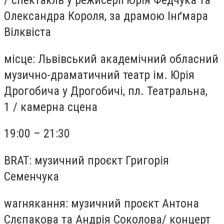
/
спектакль у режисерії Юрія Федчука та
Олександра Короля, за драмою Інґмара
Вілквіста
місце:
Львівський академічний обласний
музично-драматичний театр ім. Юрія
Дрогобича у Дрогобичі, пл. Театральна,
1
/
камерна сцена
19:00 – 21:30
BRAT: музичний проєкт Григорія
Семенчука
war
някання
: музичний проєкт Антона
Слєпакова та Андрія Соколова
/
концерт