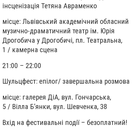
інсценізація Тетяна Авраменко
місце:
Львівський академічний обласний
музично-драматичний театр ім. Юрія
Дрогобича у Дрогобичі, пл. Театральна,
1
/
камерна сцена
21:00 – 22:00
Шульцфест: епілог
/
завершальна розмова
місце:
галерея ДіА, вул. Гончарська,
5
/
Вілла Б’янки, вул. Шевченка, 38
Вхід на
фестивальні події –
без
о
платний
!