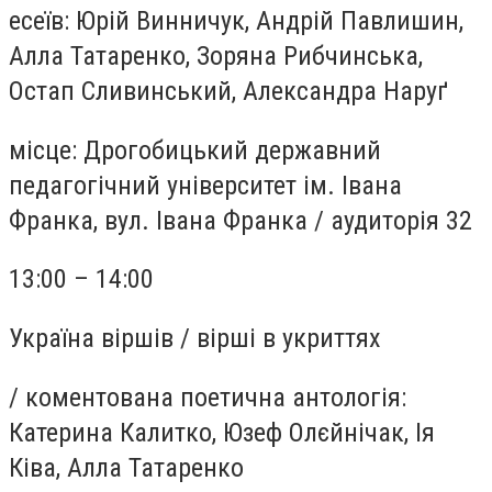
есеїв: Юрій Винничук, Андрій Павлишин,
Алла Татаренко, Зоряна Рибчинська,
Остап Сливинський, Александра Наруґ
місце:
Дрогобицький державний
педагогічний університет ім. Івана
Франка, вул. Івана Франка
/
аудиторія 32
13:00 – 14:00
Україна віршів / вірші в укриттях
/
коментована поетична антологія:
Катерина Калитко, Юзеф Олєйнічак, Ія
Ківа, Алла Татаренко