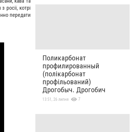
асани, кава та
з росії, котрі
цінно передати
Поликарбонат
профилированный
(полікарбонат
профільований)
Дрогобыч. Дрогобич
7
13:51, 26 липня