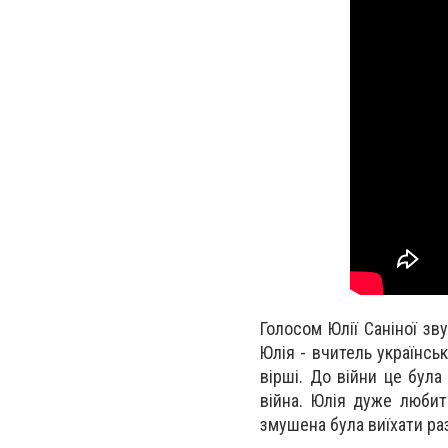
Голосом Юлії Саніної зв
Юлія - вчитель українсь
вірші. До війни це була
війна. Юлія дуже любить
змушена була виїхати ра