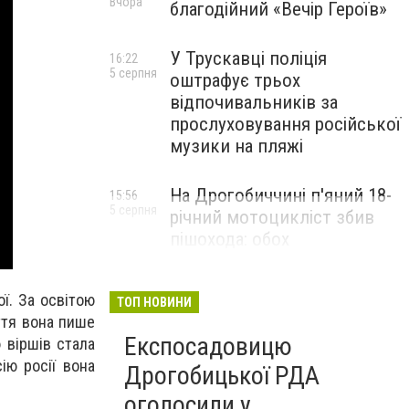
Вчора
благодійний «Вечір Героїв»
У Трускавці поліція
16:22
5 серпня
оштрафує трьох
відпочивальників за
прослуховування російської
музики на пляжі
На Дрогобиччині п'яний 18-
15:56
5 серпня
річний мотоцикліст збив
пішохода: обох
госпіталізували
ї. За освітою
ТОП НОВИНИ
иття вона пише
Експосадовицю
 віршів стала
ію росії вона
Дрогобицької РДА
оголосили у