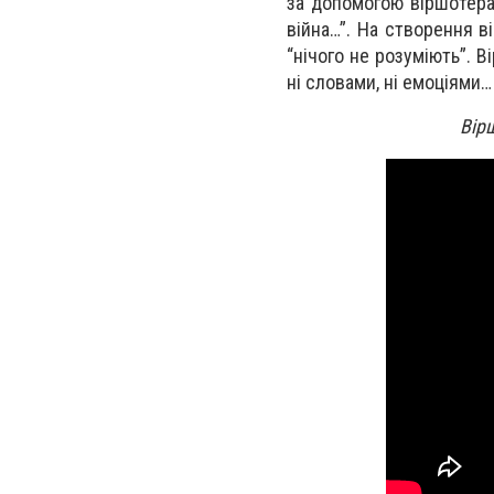
за допомогою віршотерап
війна…”. На створення в
“нічого не розуміють”. 
ні словами, ні емоціями…
Вір