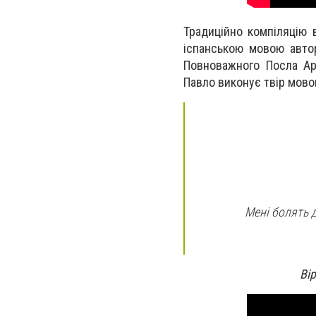
Традиційно компіляцію 
іспанською мовою авто
Повноважного Посла Арг
Павло виконує твір мово
Мені болять д
Ві