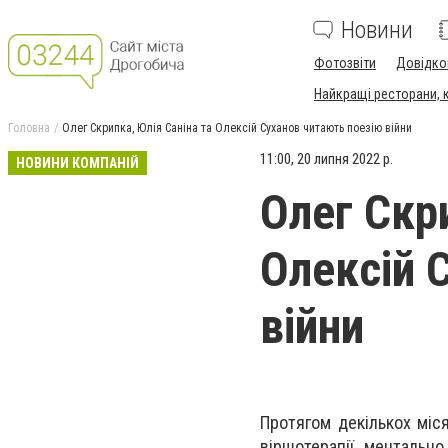
Новини
Фотозвіти
Довідко
Найкращі ресторани, ка
Головна
Олег Скрипка, Юлія Саніна та Олексій Суханов читають поезію війни
11:00, 20 липня 2022 р.
НОВИНИ КОМПАНІЙ
Олег Скр
Олексій 
війни
Протягом декількох міс
віршотерапії ментально