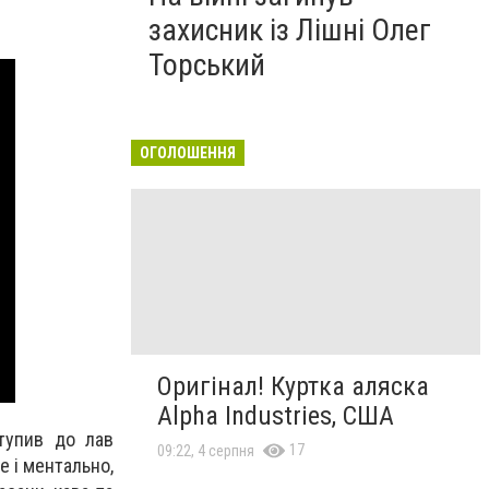
захисник із Лішні Олег
Торський
ОГОЛОШЕННЯ
Оригінал! Куртка аляска
Alpha Industries, США
тупив до лав
17
09:22, 4 серпня
е і ментально,