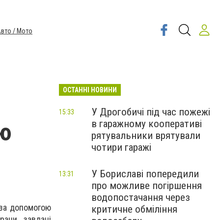
вто / Мото
ОСТАННІ НОВИНИ
У Дрогобичі під час пожежі
15:33
в гаражному кооперативі
ію
рятувальники врятували
чотири гаражі
У Бориславі попередили
13:31
про можливе погіршення
водопостачання через
 за допомогою
критичне обміління
рани, завдані