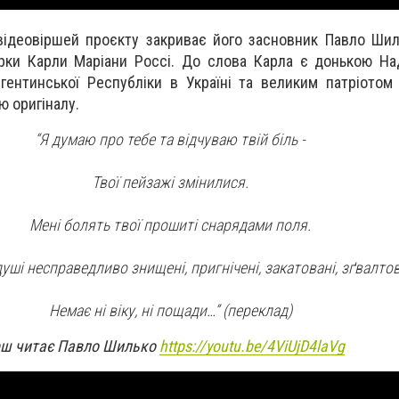
відеовіршей проєкту закриває його засновник Павло Ши
рки Карли Маріани Россі. До слова Карла є донькою На
ентинської Республіки в Україні та великим патріотом 
ю оригіналу.
“Я думаю про тебе та відчуваю твій біль -
Твої пейзажі змінилися.
Мені болять твої прошиті снарядами поля.
уші несправедливо знищені, пригнічені, закатовані, зґвалтова
Немає ні віку, ні пощади…” (переклад)
рш читає Павло Шилько
https://youtu.be/4ViUjD4laVg