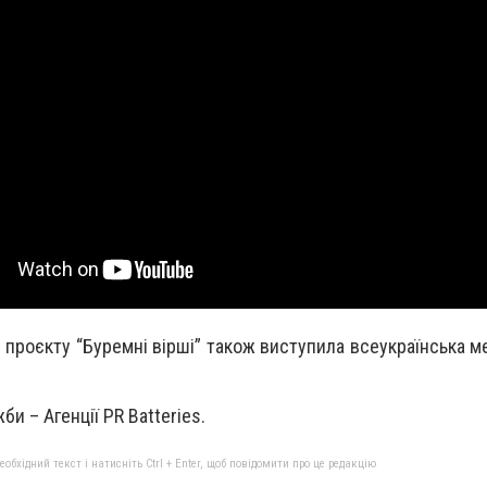
проєкту “Буремні вірші” також виступила всеукраїнська м
и – Агенції PR Batteries.
бхідний текст і натисніть Ctrl + Enter, щоб повідомити про це редакцію