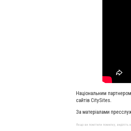
Національним партнером 
сайтів CitySites.
За матеріалами пресслужб
Якщо ви помітили помилку, виділіть нео