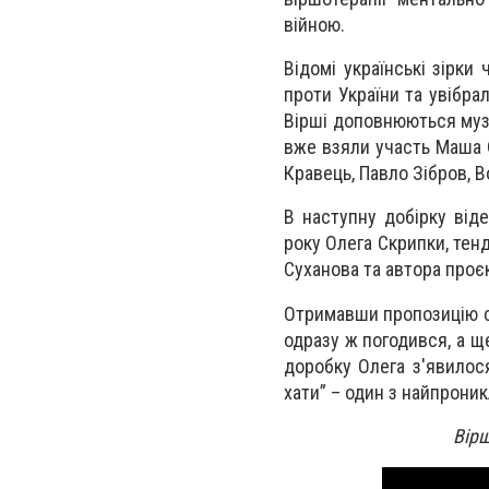
війною.
Відомі українські зірки
проти України та увібра
Вірші доповнюються музи
вже взяли участь Маша 
Кравець, Павло Зібров, В
В наступну добірку віде
року Олега Скрипки, тенд
Суханова та автора проє
Отримавши пропозицію ст
одразу ж погодився, а щ
доробку Олега з'явилос
хати” – один з найпрони
Вір