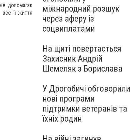
не допомагає
міжнародний розшук
 все її життя
через аферу із
соцвиплатами
На щиті повертається
Захисник Андрій
Шемеляк з Борислава
У Дрогобичі обговорили
нові програми
підтримки ветеранів та
їхніх родин
На війні загинув