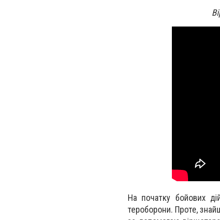
Ві
На початку бойових ді
тероборони. Проте, знайш