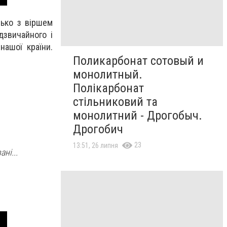
лько з віршем
дзвичайного і
нашої країни.
Поликарбонат сотовый и
монолитный.
Полікарбонат
стільниковий та
монолитний - Дрогобыч.
Дрогобич
23
13:51, 26 липня
ні...