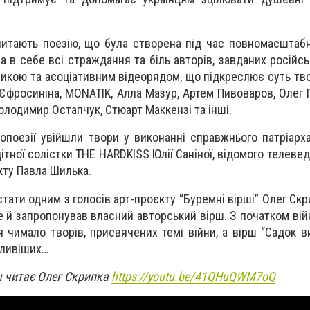
 читають поезію, що була створена під час повномасштабно
ла в себе всі страждання та біль авторів, завданих російс
кою та асоціативним відеорядом, що підкреслює суть твор
Єфросиніна, MONATIK, Алла Мазур, Артем Пивоваров, Олег 
олодимир Остапчук, Стюарт Маккензі та інші.
опоезії увійшли твори у виконанні справжнього патріарха
ітної солістки THE HARDKISS Юлії Саніної, відомого телеве
кту Павла Шилька.
ати одним з голосів арт-проєкту “Буремні вірші” Олег Скр
е й запропонував власний авторський вірш. З початком вій
я чимало творів, присвячених темі війни, а вірш “Садок 
кливіших…
ш читає Олег Скрипка
https://youtu.be/41QHuQWM7oQ