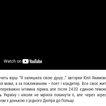
учить вірш “Я залишила свою душу…” авторки Юлії Якимово
кої мови, а за покликанням – поет і кондитер. Все своє ж
 переважно інтимна лірика, але після 24.02 єдиною темою
 Україну і ніколи не мріяла покинути її, але через агрес
зом з донькою з рідного Дніпра до Польщі.