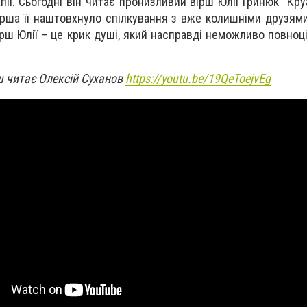
ії. Сьогодні він читає пронизливий вірш Юлії Гринюк “Кру
ірша її наштовхнуло спілкування з вже колишніми друзями 
Вірш Юлії – це крик душі, який насправді неможливо повно
ш читає Олексій Суханов
https://youtu.be/19QeToejvEg