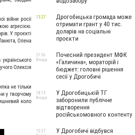
водозабору
Дрогобицька громада може
13:27
ї війни росії
отримати грант у 40 тис.
ькою агресією.
доларів на соціальні
ів. У проєкті
проєкти
Панюта, Олена
Почесний президент МФК
21:56
 українського
Вчора
«Галичина», мораторій і
дучого Олексія
бюджет: головні рішення
сесії у Дрогобичі
ипка не тільки
У Дрогобицькій ТГ
18:13
ни у творчому
Вчора
заборонили публічне
вишневий коло
відтворення
російськомовного контенту
У Дрогобичі відбувся
10:27