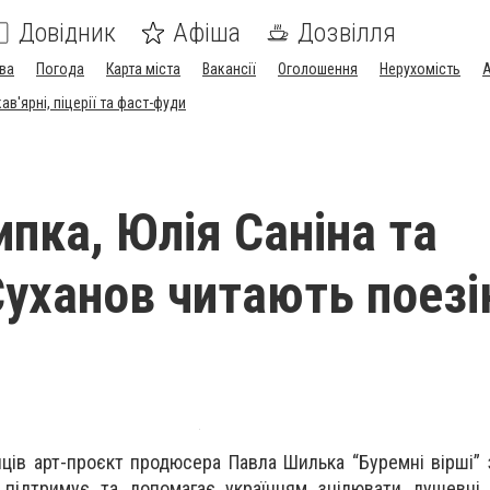
Довідник
Афіша
Дозвілля
ва
Погода
Карта міста
Вакансії
Оголошення
Нерухомість
А
в'ярні, піцерії та фаст-фуди
ипка, Юлія Саніна та
Суханов читають поез
яців арт-проєкт продюсера Павла Шилька “Буремні вірші”
 підтримує та допомагає українцям зцілювати душевні 