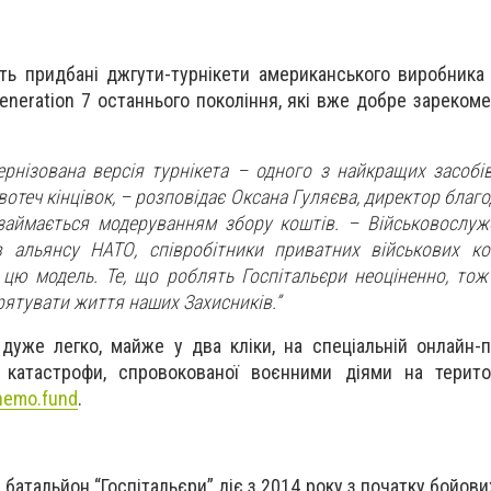
ть придбані джгути-турнікети американського виробника
 Generation 7 останнього покоління, які вже добре зареко
ернізована версія турнікета – одного з найкращих засобі
отеч кінцівок, – розповідає Оксана Гуляєва, директор благ
займається модеруванням збору коштів. – Військовослу
в альянсу НАТО, співробітники приватних військових к
цю модель. Те, що роблять Госпітальєри неоціненно, тож
рятувати життя наших Захисників.”
уже легко, майже у два кліки, на спеціальній онлайн-
ї катастрофи, спровокованої воєнними діями на терито
zhemo.fund
.
тальйон “Госпітальєри” діє з 2014 року з початку бойових 