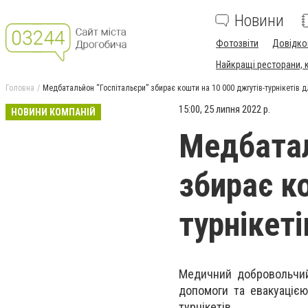
Новини
Фотозвіти
Довідко
Найкращі ресторани, ка
Головна
Медбатальйон “Госпітальєри” збирає кошти на 10 000 джгутів-турнікетів 
15:00, 25 липня 2022 р.
НОВИНИ КОМПАНІЙ
Медбатал
збирає к
турнікет
Медичний добровольчий
допомоги та евакуацією
турнікетів.