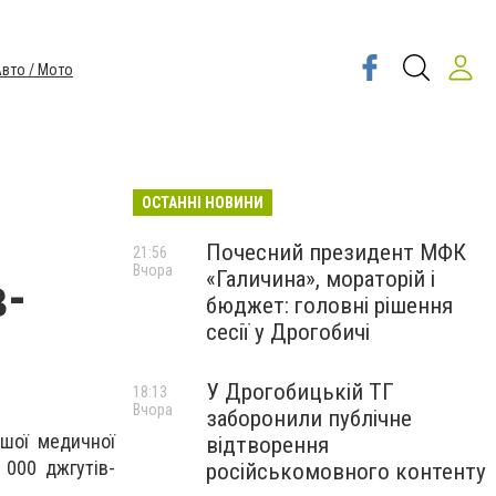
вто / Мото
ОСТАННІ НОВИНИ
Почесний президент МФК
21:56
Вчора
«Галичина», мораторій і
в-
бюджет: головні рішення
сесії у Дрогобичі
У Дрогобицькій ТГ
18:13
Вчора
заборонили публічне
ршої медичної
відтворення
 000 джгутів-
російськомовного контенту