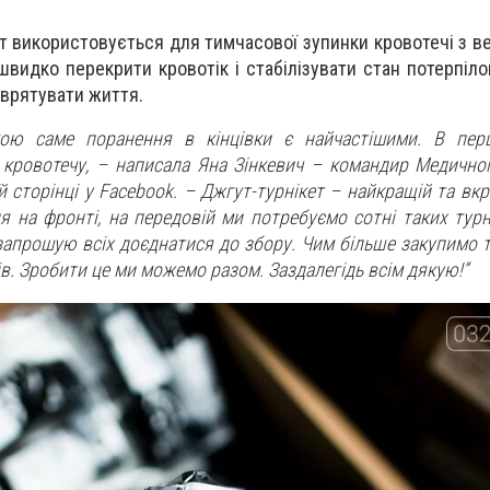
 використовується для тимчасової зупинки кровотечі з вер
 швидко перекрити кровотік і стабілізувати стан потерпіл
 врятувати життя.
ою саме поранення в кінцівки є найчастішими. В пер
кровотечу, – написала Яна Зінкевич – командир Медично
їй сторінці у Facebook. – Джгут-турнікет – найкращій та вк
я на фронті, на передовій ми потребуємо сотні таких турн
апрошую всіх доєднатися до збору. Чим більше закупимо ту
в. Зробити це ми можемо разом. Заздалегідь всім дякую!”