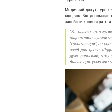
Медичний джгут-турнікет
кінцівок. Він допомагає
запобігти крововтраті та
“За нашою статистик
надважливо зупинити 
“Госпітальєри”, на сво
засіб для цього. Щодн
дуже дорогими, тому з
більше врятуємо житті