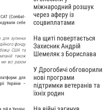
міжнародний розшук
через аферу із
 CAT (Combat-
соцвиплатами
мендували себе
На щиті повертається
в для зупинки
одійного фонду
Захисник Андрій
жбовці США та
Шемеляк з Борислава
омпаній також
 ми всі разом
У Дрогобичі обговорили
нові програми
платформі для
рії України –
підтримки ветеранів та
їхніх родин
На війні загинув
дій в Україні,