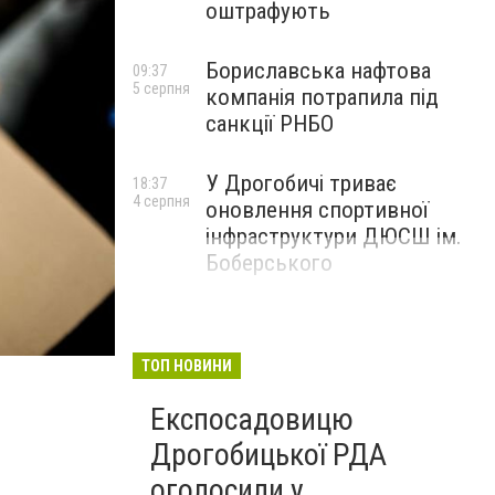
оштрафують
Бориславська нафтова
09:37
5 серпня
компанія потрапила під
санкції РНБО
У Дрогобичі триває
18:37
4 серпня
оновлення спортивної
інфраструктури ДЮСШ ім.
Боберського
ТОП НОВИНИ
Експосадовицю
Дрогобицької РДА
оголосили у