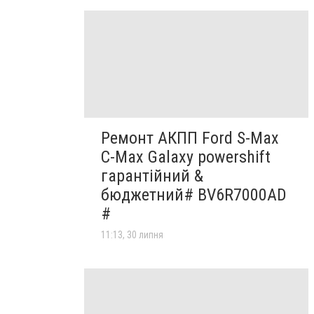
Ремонт АКПП Ford S-Max
C-Max Galaxy powershift
гарантійний &
бюджетний# BV6R7000AD
#
11:13, 30 липня