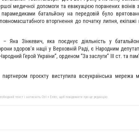
ршої медичної допомоги та евакуацією поранених воїнів з
і парамедиками батальйону на передовій було врятован
 повномасштабного вторгнення до початку липня, екіпажі
в – Яна Зінкевич, яка поєднує діяльність у батальйон
рони здоров‘я нації у Верховній Раді, є Народним депутат
ародний Герой України”, орденом “За заслуги” III ст. та па
 партнером проєкту виступила всеукраїнська мережа мі
бхідний текст і натисніть Ctrl + Enter, щоб повідомити про це редакцію