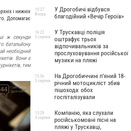
У Дрогобичі відбувся
10:27
хніх і нижніх
Вчора
благодійний «Вечір Героїв»
ого. Допомагає
У Трускавці поліція
16:22
ші ж секунди
5 серпня
оштрафує трьох
го батальйону
відпочивальників за
рай необхідний
прослуховування російської
ікетів. Вони є
музики на пляжі
рнікетів, тим
На Дрогобиччині п'яний 18-
15:56
5 серпня
річний мотоцикліст збив
пішохода: обох
госпіталізували
Компанію, яка слухали
13:29
5 серпня
російськомовні пісні на
пляжі у Трускавці,