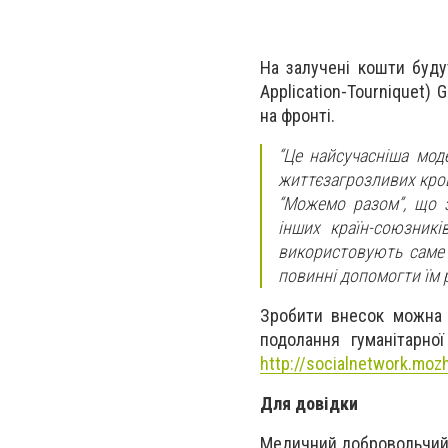
На залучені кошти буду
Application-Tourniquet)
на фронті.
“Це найсучасніша мод
життєзагрозливих кров
“Можемо разом”, що 
інших країн-союзникі
використовують саме 
повинні допомогти їм 
Зробити внесок можна д
подолання гуманітарно
http://socialnetwork.mo
Для довідки
Медичний добровольчий ба