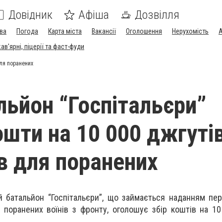
Довідник
Афіша
Дозвілля
ва
Погода
Карта міста
Вакансії
Оголошення
Нерухомість
А
в'ярні, піцерії та фаст-фуди
для поранених
ьйон “Госпітальєри”
ошти на 10 000 джгуті
ів для поранених
 батальйон “Госпітальєри”, що займається наданням пе
 поранених воїнів з фронту, оголошує збір коштів на 10