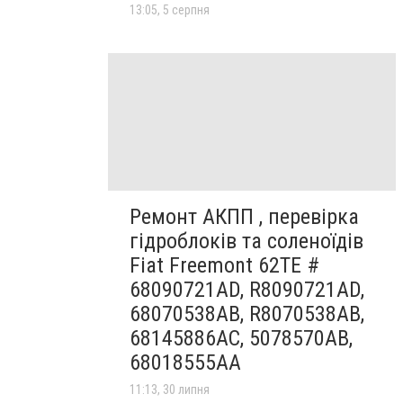
13:05, 5 серпня
Ремонт АКПП , перевірка
гідроблоків та соленоїдів
Fiat Freemont 62TE #
68090721AD, R8090721AD,
68070538AB, R8070538AB,
68145886AC, 5078570AB,
68018555AA
11:13, 30 липня