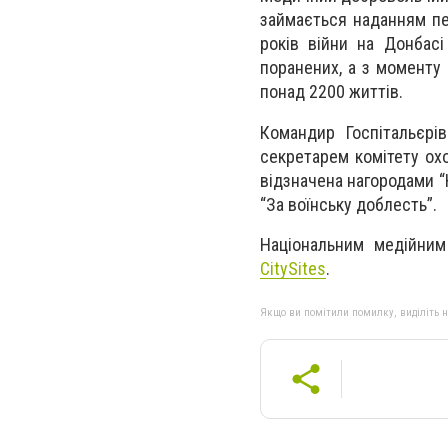
займається наданням пе
років війни на Донбас
поранених, а з моменту
понад 2200 життів.
Командир Госпітальєрі
секретарем комітету охо
відзначена нагородами “Н
“За воїнську доблесть”.
Національним медійним
CitySites
.
Якщо ви помітили помилку, виділіть нео