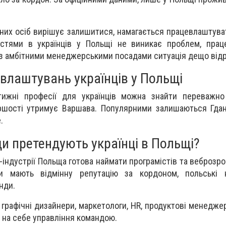
них осіб вирішує залишитися, намагається працевлаштуват
остями в українців у Польщі не виникає проблем, прац
з амбітними менеджерськими посадами ситуація дещо відр
влаштувань українців у Польщі
тижні професії для українців можна знайти переважно
ршості утримує Варшава. Популярними залишаються Гдан
.
и претендують українці в Польщі?
індустрії Польща готова наймати програмістів та веброзроб
істи мають відмінну репутацію за кордоном, польські 
нди.
рафічні дизайнери, маркетологи, HR, продуктові менеджер
 на себе управління командою.