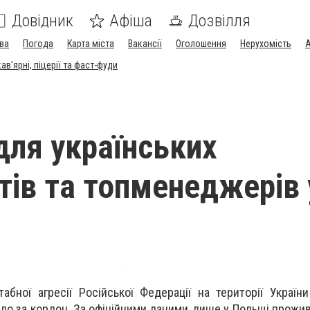
Довідник
Афіша
Дозвілля
ва
Погода
Карта міста
Вакансії
Оголошення
Нерухомість
А
в'ярні, піцерії та фаст-фуди
 для українських
стів та топменеджерів 
бної агресії Російської Федерації на території Україн
ало за кордон.
За офіційними даними, лише у Польщі прожив