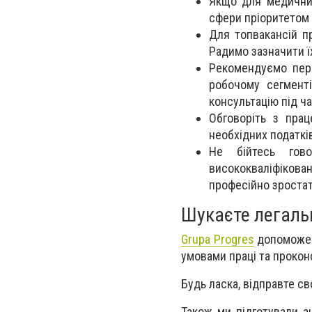
Якщо для медичних
сфери пріоритетом 
Для топвакансій п
Радимо зазначити ї
Рекомендуємо пер
робочому сегменті
консультацію під ч
Обговоріть з прац
необхідних податків
Не бійтесь гово
висококваліфіков
професійно зростат
Шукаєте легаль
Grupa Progres
допоможе 
умовами праці та прокон
Будь ласка, відправте с
Також ми підготували а