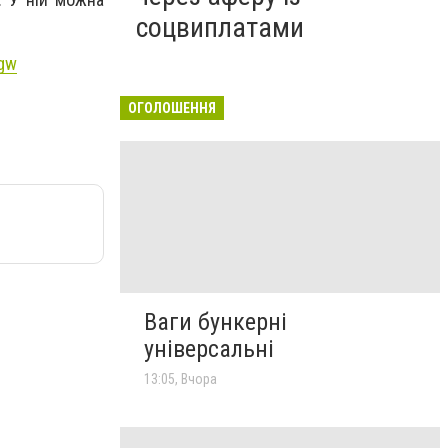
соцвиплатами
xgw
ОГОЛОШЕННЯ
Ваги бункерні
універсальні
13:05, Вчора