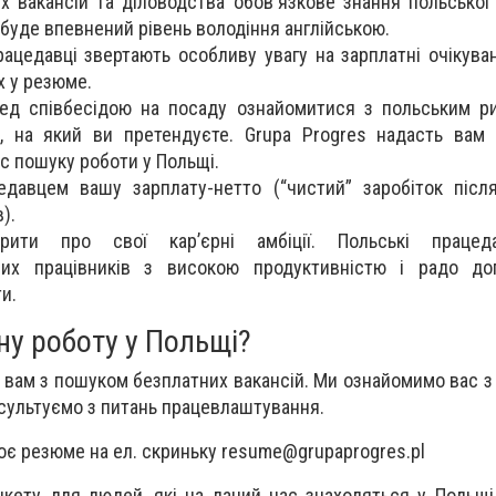
 вакансій та діловодства обов'язкове знання польської 
буде впевнений рівень володіння англійською.
рацедавці звертають особливу увагу на зарплатні очікува
х у резюме.
ед співбесідою на посаду ознайомитися з польським ри
, на який ви претендуєте. Grupa Progres надасть вам 
ас пошуку роботи у Польщі.
едавцем вашу зарплату-нетто (“чистий” заробіток післ
).
рити про свої кар’єрні амбіції. Польські працеда
аних працівників з високою продуктивністю і радо до
и.
ну роботу у Польщі?
вам з пошуком безплатних вакансій. Ми ознайомимо вас з
сультуємо з питань працевлаштування.
воє резюме на ел. скриньку
resume@grupaprogres.pl
нкету для людей, які на даний час знаходяться у Польщі