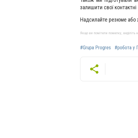
залишити свої контактні
Надсилайте резюме або 
Якщо ви помітили помилку, виділіть нео
#Grupa Progres
#робота у 