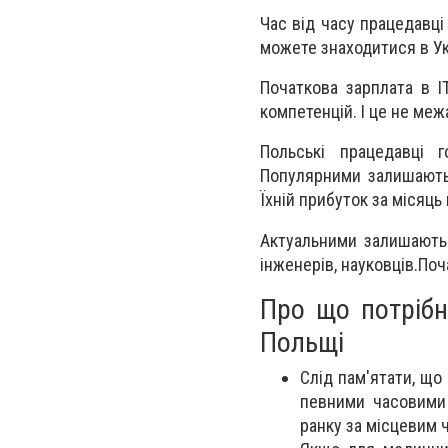
Час від часу працедавці
можете знаходитися в Ук
Початкова зарплата в І
компетенцій. І це не меж
Польські працедавці 
Популярними залишаються 
Їхній прибуток за місяц
Актуальними залишаютьс
інженерів, науковців.По
Про що потрібн
Польщі
Слід пам'ятати, щ
певними часовими 
ранку за місцевим ч