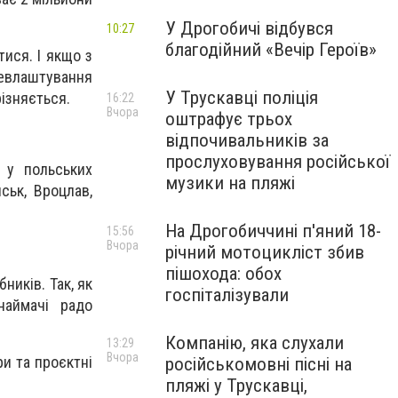
У Дрогобичі відбувся
10:27
благодійний «Вечір Героїв»
ися. І якщо з
евлаштування
У Трускавці поліція
ізняється.
16:22
Вчора
оштрафує трьох
відпочивальників за
прослуховування російської
 у польських
музики на пляжі
ськ, Вроцлав,
На Дрогобиччині п'яний 18-
15:56
Вчора
річний мотоцикліст збив
пішохода: обох
ників. Так, як
госпіталізували
наймачі радо
Компанію, яка слухали
13:29
Вчора
и та проєктні
російськомовні пісні на
пляжі у Трускавці,