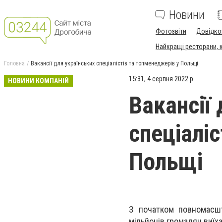
Новини
Фотозвіти
Довідко
Найкращі ресторани, ка
Головна
Вакансії для українських спеціалістів та топменеджерів у Польщі
15:31, 4 серпня 2022 р.
НОВИНИ КОМПАНІЙ
Вакансії
спеціалі
Польщі
З початком повномасшта
мільйонів громадян виїх