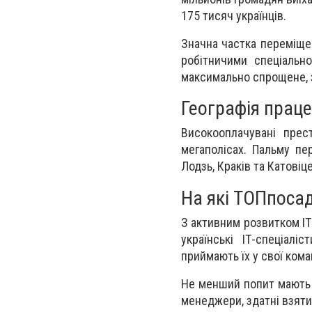
175 тисяч українців.
Значна частка переміще
робітничими спеціальн
максимально спрощене, 
Географія праце
Високооплачувані прес
мегаполісах. Пальму пе
Лодзь, Краків та Катовіце
На які ТОПпосад
З активним розвитком ІТ-
українські ІТ-спеціал
приймають їх у свої кома
Не менший попит мають г
менеджери, здатні взяти