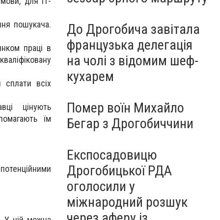
мови, для ІТ-
ння пошукача.
До Дрогобича завітала
французька делегація
нком праці в
на чолі з відомим шеф-
кваліфіковану
кухарем
я сплати всіх
Помер воїн Михайло
вці цінують
помагають їм
Бегар з Дрогобиччини
Експосадовицю
Дрогобицької РДА
 потенційними
оголосили у
міжнародний розшук
через аферу із
. У ній можна