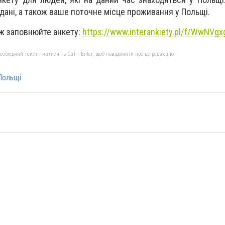
 дані, а також ваше поточне місце проживання у Польщі.
ж заповнюйте анкету:
https://www.interankiety.pl/f/WwNVg
бхідний текст і натисніть Ctrl + Enter, щоб повідомити про це редакцію
Польщі