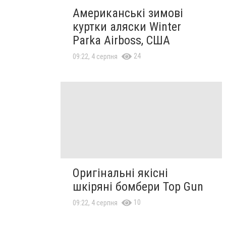
Американські зимові
куртки аляски Winter
Parka Airboss, США
24
09:22, 4 серпня
Оригінальні якісні
шкіряні бомбери Top Gun
10
09:22, 4 серпня