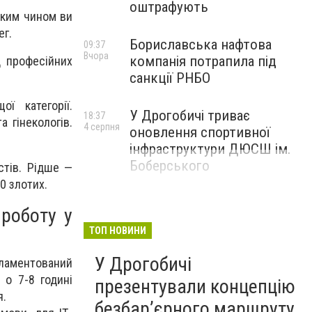
оштрафують
аким чином ви
ег.
Бориславська нафтова
09:37
Вчора
компанія потрапила під
д професійних
санкції РНБО
ї категорії.
У Дрогобичі триває
18:37
а гінекологів.
4 серпня
оновлення спортивної
інфраструктури ДЮСШ ім.
Боберського
стів. Рідше —
0 злотих.
роботу у
ТОП НОВИНИ
У Дрогобичі
гламентований
 о 7-8 годині
презентували концепцію
я.
безбар’єрного маршруту