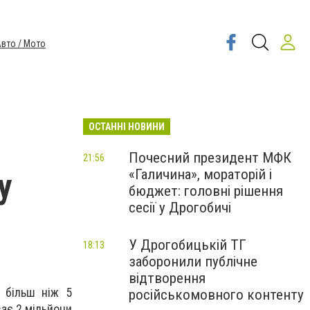
вто / Мото
ОСТАННІ НОВИНИ
Почесний президент МФК
21:56
«Галичина», мораторій і
у
бюджет: головні рішення
сесії у Дрогобичі
У Дрогобицькій ТГ
18:13
заборонили публічне
відтворення
и більш ніж 5
російськомовного контенту
ає 2 мільйони