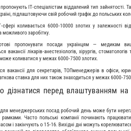
 пропонують ІТ-спеціалістам віддалений тип зайнятості. Т
раїні, підлаштовуючи свій робочий графік до польських кол
Т-сфері коливається 6000-10000 злотих у залежності ві
а можливого заробітку.
готові пропонувати посади українцям
— медикам вищо
вакансії лікарів-анестезіологів, хірургів, стоматологів т
ь може коливатися у межах 6000-7500 злотих.
я вакансії для секретарів, ТОПменеджерів в офіси, юри
чаткова ставка для них також знаходиться у межах 6000-750
о дізнатися перед влаштуванням на 
о для менеджерських посад робочий день може бути нере
рамками. Часто польські компанії починають працювати
асом і закінчують о 15-16. Вихідні дні можуть корелюватис