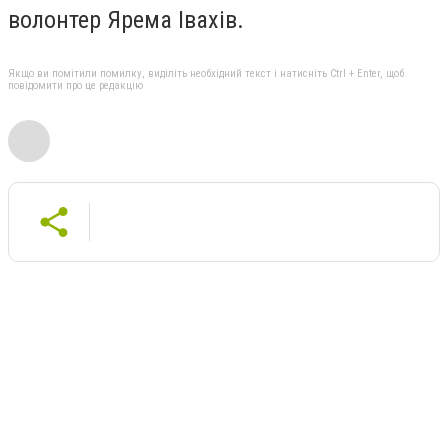
волонтер Ярема Івахів.
Якщо ви помітили помилку, виділіть необхідний текст і натисніть Ctrl + Enter, щоб
повідомити про це редакцію