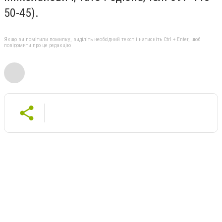
50-45).
Якщо ви помітили помилку, виділіть необхідний текст і натисніть Ctrl + Enter, щоб
повідомити про це редакцію