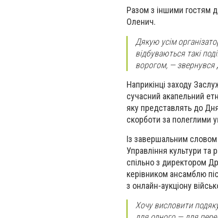
Разом з іншими гостям д
Оленич.
Дякую усім організатор
відбуваються такі поді
ворогом,
— звернувся 
Наприкінці заходу Заслу
сучасний акапельний етн
яку представлять до Дня
скорботи за полеглими ук
Із завершальним словом 
Управління культури та р
спільно з директором Др
керівником ансамблю піс
з онлайн-аукціону війс
Хочу висловити подяку 
для одного — для перем