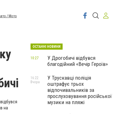
вто / Мото
ОСТАННІ НОВИНИ
мку
У Дрогобичі відбувся
10:27
благодійний «Вечір Героїв»
У Трускавці поліція
бичі
16:22
Вчора
оштрафує трьох
відпочивальників за
прослуховування російської
 відбувся
музики на пляжі
в на