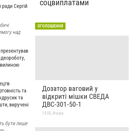
соцвиплатами
 ради Сергій
бичі
ОГОЛОШЕННЯ
ремогу над
» презентував
ідеороботу,
 хвилиною
тецтв
Дозатор ваговий у
ртовність та
відкриті мішки СВЕДА
ндрусик та
ДВС-301-50-1
шти, виручені
13:05, Вчора
ють бути лише
д-