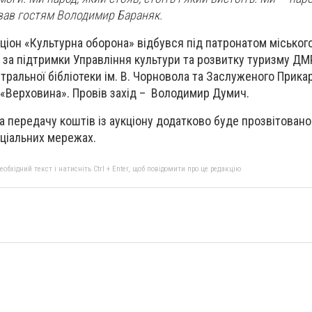
ав гостям Володимир Бараняк.
ціон «Культурна оборона» відбувся під патронатом міськог
 за підтримки Управління культури та розвитку туризму ДМ
тральної бібліотеки ім. В. Чорновола та Заслуженого Прика
 «Верховина». Провів захід – Володимир Думич.
а передачу коштів із аукціону додатково буде прозвітовано 
оціальних мережах.
бхідний текст і натисніть Ctrl + Enter, щоб повідомити про це редакцію