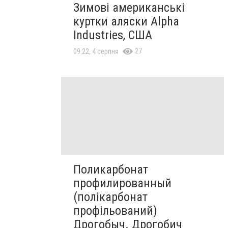
Зимові американські
куртки аляски Alpha
Industries, США
27
09:22, 4 серпня
Поликарбонат
профилированный
(полікарбонат
профільований)
Дрогобыч. Дрогобич