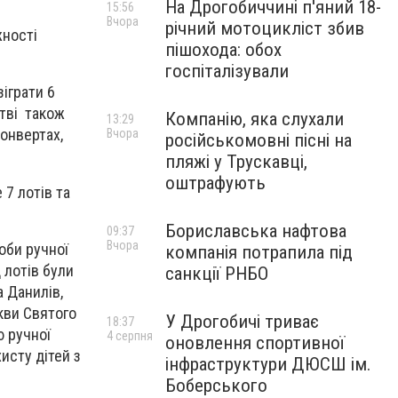
На Дрогобиччині п'яний 18-
15:56
Вчора
річний мотоцикліст збив
жності
пішохода: обох
госпіталізували
іграти 6
стві також
Компанію, яка слухали
13:29
конвертах,
Вчора
російськомовні пісні на
пляжі у Трускавці,
оштрафують
 7 лотів та
Бориславська нафтова
09:37
Вчора
роби ручної
компанія потрапила під
 лотів були
санкції РНБО
 Данилів,
ркви Святого
У Дрогобичі триває
18:37
ю ручної
4 серпня
оновлення спортивної
исту дітей з
інфраструктури ДЮСШ ім.
Боберського