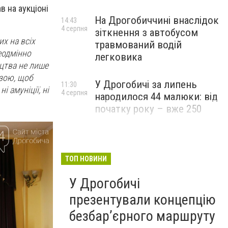
в на аукціоні
На Дрогобиччині внаслідок
14:43
4 серпня
зіткнення з автобусом
х на всіх
травмований водій
еодмінно
легковика
ецтва не лише
азою, щоб
У Дрогобичі за липень
11:30
 амуніції, ні
4 серпня
народилося 44 малюки: від
початку року – вже 250
ТОП НОВИНИ
У Дрогобичі
презентували концепцію
безбар’єрного маршруту