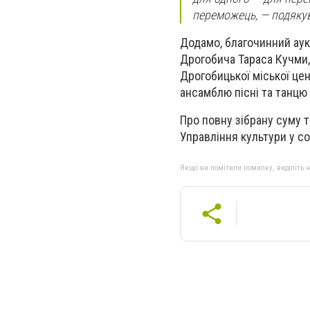
переможець,
— подякув
Додамо, благочинний аук
Дрогобича Тараса Кучми,
Дрогобицької міської цен
ансамблю пісні та танцю
Про повну зібрану суму т
Управління культури у с
Якщо ви помітили помилку, виділіть нео