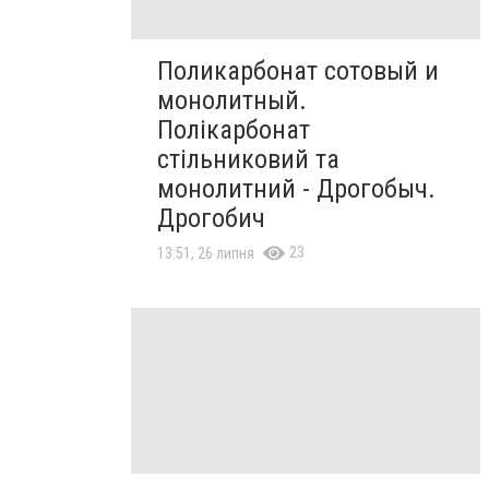
Поликарбонат сотовый и
монолитный.
Полікарбонат
стільниковий та
монолитний - Дрогобыч.
Дрогобич
23
13:51, 26 липня