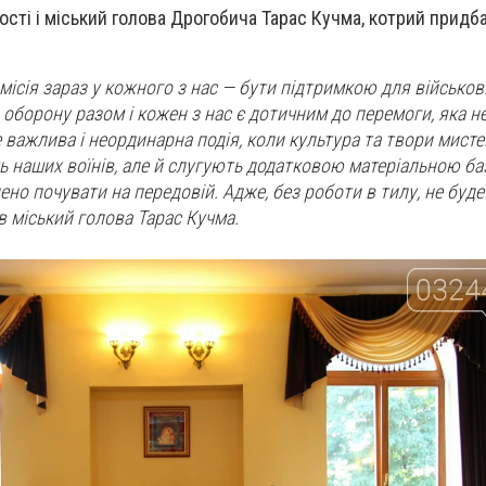
сті і міський голова Дрогобича Тарас Кучма, котрий придба
ісія зараз у кожного з нас — бути підтримкою для військови
оборону разом і кожен з нас є дотичним до перемоги, яка н
е важлива і неординарна подія, коли культура та твори мист
 наших воїнів, але й слугують додатковою матеріальною б
но почувати на передовій. Адже, без роботи в тилу, не буде ні
 міський голова Тарас Кучма.