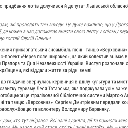
о придбання лотів долучився й депутат Львівської обласної
ам, які проводять такі заходи. Це дуже важливо, що у Дрого
ї, де кожен з нас допомагає внести свою лепту у спільну пе
до гостей Сергій Оленич.
жений прикарпатський ансамбиль пісні і танцю «Верховина
о-проект «Через поле широкеє», на який колектив знімає в
 Прапора та Дня Незалежності України. Виступ розпочали
раїнцями, які віддали життя за рідні землі.
до глядачів звернулась керівниця відділу культури та мис
озвитку туризму Леся Татарська, яка подякувала усім за же
огобицької централізованої бібліотечної системи Мартою А
ні та танцю «Верховина» Сергієм Дмитрієвим передали ко
ьковослужбовцю та волонтеру Володимиру Бараняку.
усім, хто тут зібрався. Всі наші зусилля, дії та помисли ма
оги. Ми народ, який стояв, стоїть і який вистоїть. Ми — наро