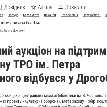
Довідник
Афіша
Дозвілля
ва
Погода
Карта міста
Вакансії
Оголошення
Нерухомість
А
в'ярні, піцерії та фаст-фуди
відбувся у Дрогобичі
ний аукціон на підтри
ну ТРО ім. Петра
ного відбувся у Дрого
огобицької центральної міської бібліотеки ім. В. Чорновола
ежах проекту «Культурна оборона». Мета заходу – збір кошті
льйону Територіальної Оборони імені Петра Сагайдачного.