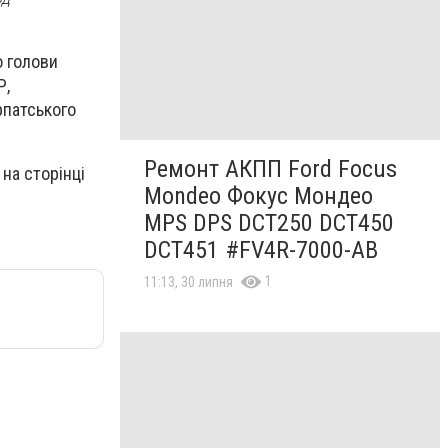
о голови
Р,
рпатського
Ремонт АКПП Ford Focus
на сторінці
Mondeo Фокус Мондео
MPS DPS DCT250 DCT450
DCT451 #FV4R-7000-AB
1
11:13, 30 липня