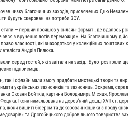
почав низку благочинних заходів, присвячених Дню Незале
шти будуть скеровані на потреби ЗСУ.
а етапи — перший пройшов у онлайн-форматі, де вдалось роз
зпочався з вручення лотів переможцям. На благочинному дій
 право власності, які знаходяться у колекційних поштових 
ілателіста Андрія Пилюха.
вели серед гостей, які завітали на захід. Було розіграли ще
цевих підприємців.
айн, так і офлайн мали змогу придбати мистецькі твори та ви
имати українських захисників та захисниць. Зокрема, серед
анки Оксани Войтків, картини Володимира Місяця, Ярослава
я Фецяка. Ікона намальована на дерев’яній дошці XVII ст. це
а, ікони вишиті бісером та декоровані кошики з продукціє
 медоварів» та Дрогобицького добровільного товариства зах