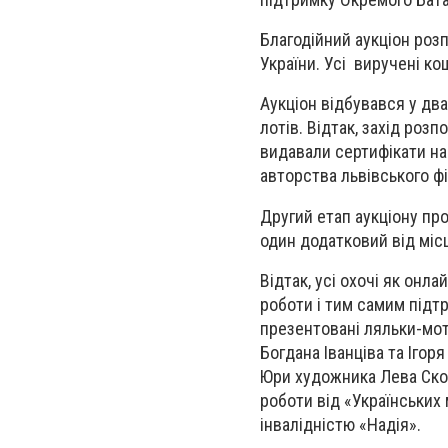
Благодійний аукціон роз
України. Усі виручені ко
Аукціон відбувався у дв
лотів. Відтак, захід ро
видавали сертифікати на
авторства львівського ф
Другий етап аукціону про
один додатковий від міс
Відтак, усі охочі як онл
роботи і тим самим підтр
презентовані ляльки-мот
Богдана Іванціва та Ігор
Юри художника Лева Скоп
роботи від «Українських
інвалідністю «Надія».