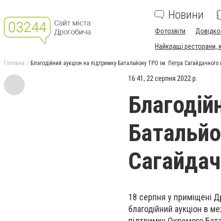
Новини
Фотозвіти
Довідко
Найкращі ресторани, ка
Головна
Благодійний аукціон на підтримку Батальйону ТРО ім. Петра Сагайдачного 
16:41, 22 серпня 2022 р.
Благодій
Батальйо
Сагайдач
18 серпня у приміщені Др
благодійний аукціон в м
підтримку Окремого Бата