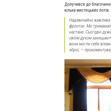
Долучився до благочинно
кілька мистецьких лотів.
Надзвичайно важлива м
фронтах. Ми тримаємо 
настане. Сьогодні дуж
своїм духом захищають
вони могли себе впевне
зброї,
— прокоментував