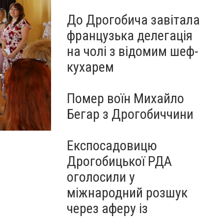
До Дрогобича завітала
французька делегація
на чолі з відомим шеф-
кухарем
Помер воїн Михайло
Бегар з Дрогобиччини
Фото ДМР
Експосадовицю
Дрогобицької РДА
оголосили у
міжнародний розшук
через аферу із