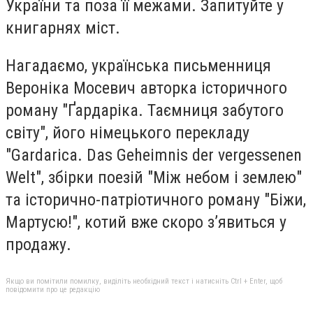
України та поза її межами. Запитуйте у
книгарнях міст.
Нагадаємо, українська письменниця
Вероніка Мосевич авторка історичного
роману "Ґардаріка. Таємниця забутого
світу", його німецького перекладу
"Gardarica. Das Geheimnis der vergessenen
Welt", збірки поезій "Між небом і землею"
та історично-патріотичного роману "Біжи,
Мартусю!", котий вже скоро з’явиться у
продажу.
Якщо ви помітили помилку, виділіть необхідний текст і натисніть Ctrl + Enter, щоб
повідомити про це редакцію