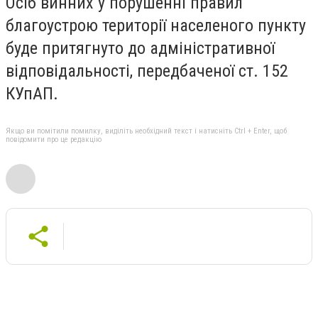
Осіб винних у порушенні правил
благоустрою території населеного пункту
буде притягнуто до адміністративної
відповідальності, передбаченої ст. 152
КУпАП.
Якщо ви помітили помилку, виділіть необхідний текст і натисніть Ctrl + Enter, щоб
повідомити про це редакцію