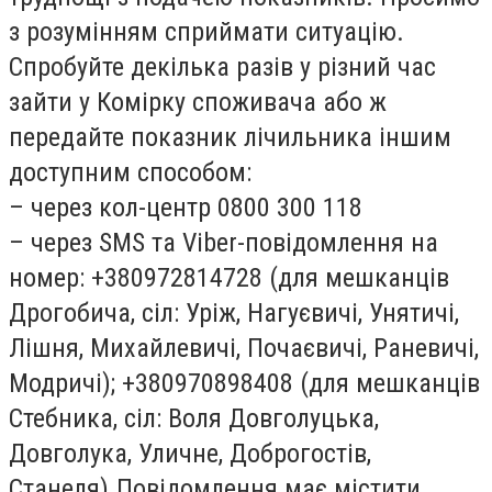
з розумінням сприймати ситуацію.
Спробуйте декілька разів у різний час
зайти у Комірку споживача або ж
передайте показник лічильника іншим
доступним способом:
– через кол-центр 0800 300 118
– через SMS та Viber-повідомлення на
номер: +380972814728 (для мешканців
Дрогобича, сіл: Уріж, Нагуєвичі, Унятичі,
Лішня, Михайлевичі, Почаєвичі, Раневичі,
Модричі); +380970898408 (для мешканців
Стебника, сіл: Воля Довголуцька,
Довголука, Уличне, Доброгостів,
Станеля).Повідомлення має містити