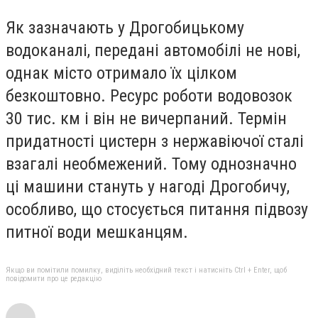
Як зазначають у Дрогобицькому
водоканалі, передані автомобілі не нові,
однак місто отримало їх цілком
безкоштовно. Ресурс роботи водовозок
30 тис. км і він не вичерпаний. Термін
придатності цистерн з нержавіючої сталі
взагалі необмежений. Тому однозначно
ці машини стануть у нагоді Дрогобичу,
особливо, що стосується питання підвозу
питної води мешканцям.
Якщо ви помітили помилку, виділіть необхідний текст і натисніть Ctrl + Enter, щоб
повідомити про це редакцію