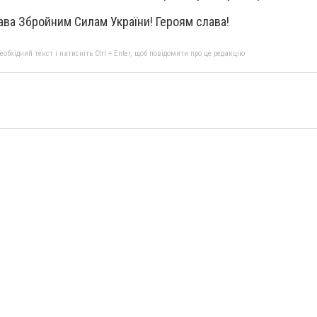
ва Збройним Силам України! Героям слава!
бхідний текст і натисніть Ctrl + Enter, щоб повідомити про це редакцію