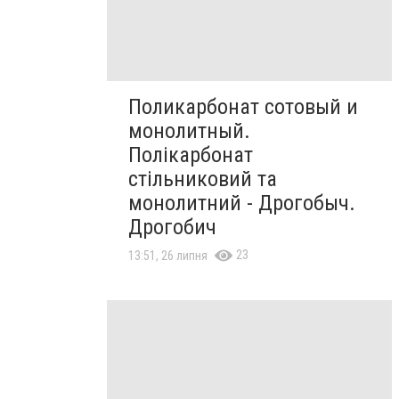
Поликарбонат сотовый и
монолитный.
Полікарбонат
стільниковий та
монолитний - Дрогобыч.
Дрогобич
23
13:51, 26 липня