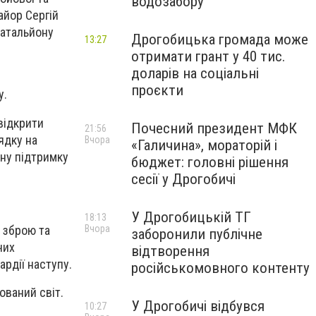
водозабору
айор Сергій
батальйону
Дрогобицька громада може
13:27
отримати грант у 40 тис.
доларів на соціальні
проєкти
у.
відкрити
Почесний президент МФК
21:56
ядку на
Вчора
«Галичина», мораторій і
чну підтримку
бюджет: головні рішення
сесії у Дрогобичі
У Дрогобицькій ТГ
18:13
к зброю та
Вчора
заборонили публічне
чих
відтворення
рдії наступу.
російськомовного контенту
ований світ.
У Дрогобичі відбувся
10:27