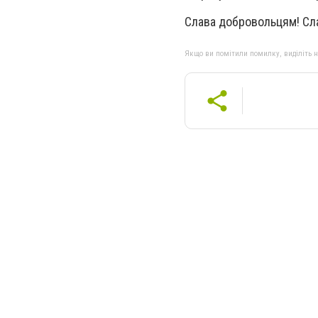
Слава добровольцям! Сла
Якщо ви помітили помилку, виділіть нео