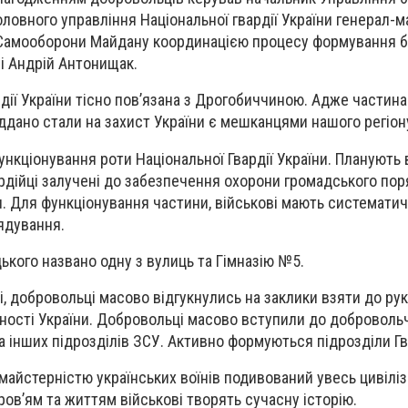
оловного управління Національної гвардії України генерал-м
 Самооборони Майдану координацією процесу формування 
ні Андрій Антонищак.
рдії України тісно пов’язана з Дрогобиччиною. Адже частина
іддано стали на захист України є мешканцями нашого регіон
ункціонування роти Національної Гвардії України. Планують 
рдійці залучені до забезпечення охорони громадського пор
и. Для функціонування частини, військові мають системати
ядування.
ького названо одну з вулиць та Гімназію №5.
році, добровольці масово відгукнулись на заклики взяти до ру
ності України. Добровольці масово вступили до доброволь
 інших підрозділів ЗСУ. Активно формуються підрозділи Гва
майстерністю українських воїнів подивований увесь цивіліз
в’ям та життям військові творять сучасну історію.