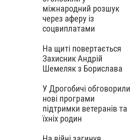
міжнародний розшук
через аферу із
соцвиплатами
На щиті повертається
Захисник Андрій
Шемеляк з Борислава
У Дрогобичі обговорили
нові програми
підтримки ветеранів та
їхніх родин
На війні загинув