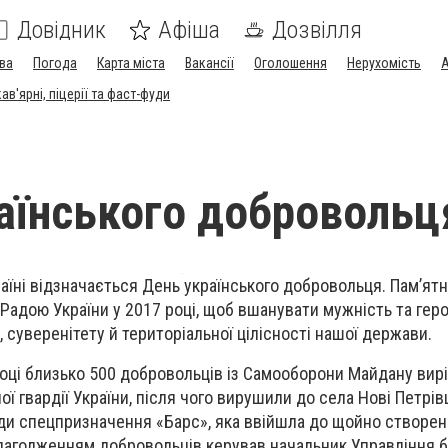
Довідник
Афіша
Дозвілля
ва
Погода
Карта міста
Вакансії
Оголошення
Нерухомість
А
в'ярні, піцерії та фаст-фуди
аїнського добровольц
аїні відзначається День українського добровольця. Пам’ятн
адою України у 2017 році, щоб вшанувати мужність та геро
 суверенітету й територіальної цілісності нашої держави.
році близько 500 добровольців із Самооборони Майдану вир
ї гвардії України, після чого вирушили до села Нові Петрівц
ади спецпризначення «Барс», яка ввійшла до щойно створено
лагодженням добровольців керував начальник Управління б