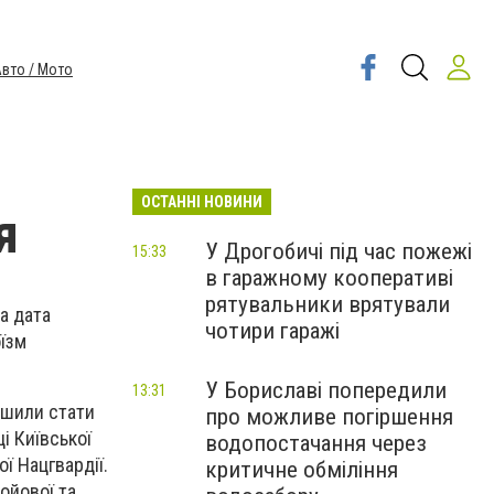
вто / Мото
ОСТАННІ НОВИНИ
я
У Дрогобичі під час пожежі
15:33
в гаражному кооперативі
рятувальники врятували
а дата
чотири гаражі
їзм
У Бориславі попередили
13:31
ішили стати
про можливе погіршення
і Київської
водопостачання через
ї Нацгвардії.
критичне обміління
ойової та