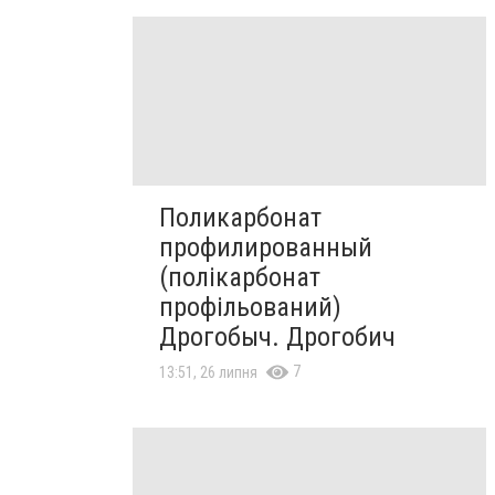
Поликарбонат
профилированный
(полікарбонат
профільований)
Дрогобыч. Дрогобич
7
13:51, 26 липня