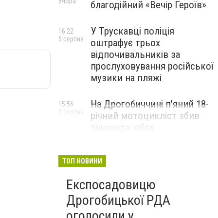
Вчора
благодійний «Вечір Героїв»
У Трускавці поліція
16:22
5 серпня
оштрафує трьох
відпочивальників за
прослуховування російської
музики на пляжі
На Дрогобиччині п'яний 18-
15:56
5 серпня
річний мотоцикліст збив
пішохода: обох
госпіталізували
ТОП НОВИНИ
Експосадовицю
Дрогобицької РДА
оголосили у