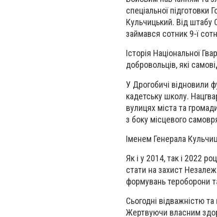
спеціальної підготовки Г
Кульчицький. Від штабу
займався сотник 9-ї сот
Історія Національної Гва
добровольців, які самов
У Дрогобичі відновили ф
кадетську школу. Нацгва
вулицях міста та громад
з боку місцевого самовр
Іменем Генерала Кульчиц
Як і у 2014, так і 2022 
стати на захист Незалеж
формувань тероборони та
Сьогодні відважністю та 
Жертвуючи власним здоро