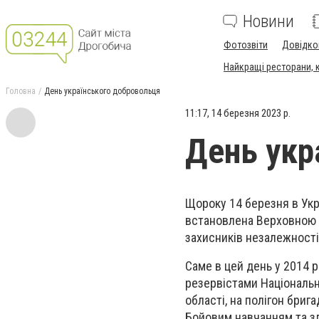
Новини
Фотозвіти
Довідко
Найкращі ресторани, ка
Головна
День українського добровольця
11:17, 14 березня 2023 р.
День укр
Щороку 14 березня в Укр
встановлена Верховною Р
захисників незалежності,
Саме в цей день у 2014 
резервістами Національно
області, на полігон бриг
Бойовим навчанням та з