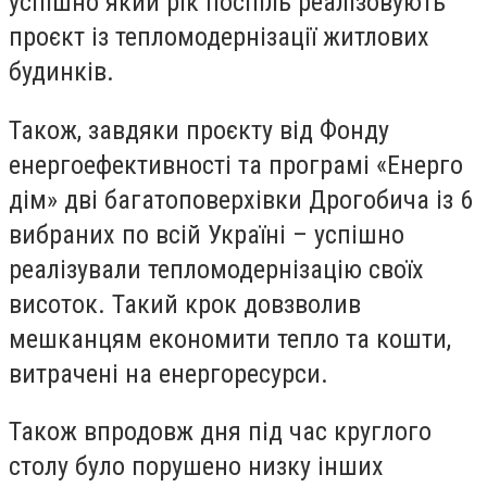
успішно який рік поспіль реалізовують
проєкт із тепломодернізації житлових
будинків.
Також, завдяки проєкту від Фонду
енергоефективності та програмі «Енерго
дім» дві багатоповерхівки Дрогобича із 6
вибраних по всій Україні – успішно
реалізували тепломодернізацію своїх
висоток. Такий крок довзволив
мешканцям економити тепло та кошти,
витрачені на енергоресурси.
Також впродовж дня під час круглого
столу було порушено низку інших