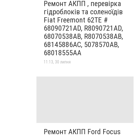
Ремонт АКПП , перевірка
гідроблоків та соленоїдів
Fiat Freemont 62TE #
68090721AD, R8090721AD,
68070538AB, R8070538AB,
68145886AC, 5078570AB,
68018555AA
11:13, 30 липня
Ремонт АКПП Ford Focus