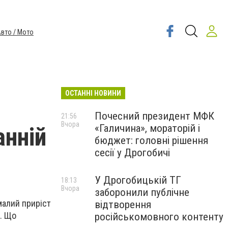
вто / Мото
ОСТАННІ НОВИНИ
Почесний президент МФК
21:56
Вчора
«Галичина», мораторій і
анній
бюджет: головні рішення
сесії у Дрогобичі
У Дрогобицькій ТГ
18:13
Вчора
заборонили публічне
малий приріст
відтворення
%. Що
російськомовного контенту