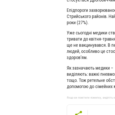
Епідпороги захворюванос
Стрийського районів. Най
роки (27%).
Уже сьогодні медики ств
тривати до квітня-травня
ще не вакцинувався. В п
людей, особливо це стосу
здоров’ям.
Як зазначають медики – 
виділяють: важкі пневмон
тощо. Тож ретельне обс
допомогою до сімейних 
Якщо ви помітили помилку, виділіть нео