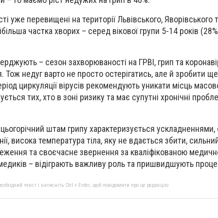
ті уже перевищені на території Львівського, Яворівського 
більша частка хворих – серед вікової групи 5-14 років (28%
ерджують – сезон захворюваності на ГРВІ, грип та коронав
. Тож недуг варто не просто остерігатись, але й зробити щ
еріод циркуляції вірусів рекомендують уникати місць масо
ється тих, хто в зоні ризику та має супутні хронічні пробле
цьогорічний штам грипу характеризується ускладненнями,
ії, висока температура тіла, яку не вдається збити, сильни
теження та своєчасне звернення за кваліфікованою медич
медиків – відіграють важливу роль та пришвидшують проце
бхідний текст і натисніть Ctrl + Enter, щоб повідомити про це редакцію