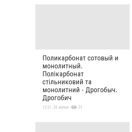
Поликарбонат сотовый и
монолитный.
Полікарбонат
стільниковий та
монолитний - Дрогобыч.
Дрогобич
23
13:51, 26 липня