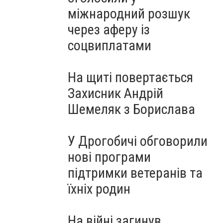
міжнародний розшук
через аферу із
соцвиплатами
На щиті повертається
Захисник Андрій
Шемеляк з Борислава
У Дрогобичі обговорили
нові програми
підтримки ветеранів та
їхніх родин
На війні загинув