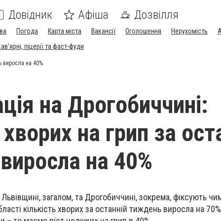
Довідник
Афіша
Дозвілля
ва
Погода
Карта міста
Вакансії
Оголошення
Нерухомість
А
в'ярні, піцерії та фаст-фуди
нь виросла на 40%
ація на Дрогобиччині:
 хворих на грип за ост
виросла на 40%
Львівщині, загалом, та Дрогобиччині, зокрема, фіксують чи
області кількість хворих за останній тиждень виросла на 70
 – то маємо ріст недужих на грип в 40%.