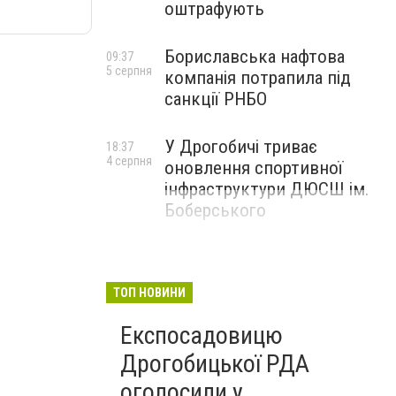
оштрафують
Бориславська нафтова
09:37
5 серпня
компанія потрапила під
санкції РНБО
У Дрогобичі триває
18:37
4 серпня
оновлення спортивної
інфраструктури ДЮСШ ім.
Боберського
ТОП НОВИНИ
Експосадовицю
Дрогобицької РДА
оголосили у