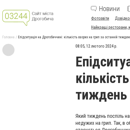
Новини
Фотозвіти
Довідко
Найкращі ресторани, ка
Головна
Епідситуація на Дрогобиччині: кількість хворих на грип за останній тижде
08:05, 12 лютого 2024 р.
Епідситу
кількість
тиждень 
Який тиждень поспіль на 
недужих на грип. Так, в 
стосується Дрогобиччини