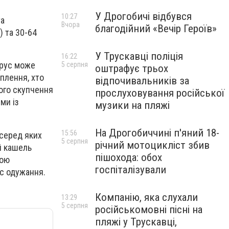
У Дрогобичі відбувся
10:27
та
Вчора
благодійний «Вечір Героїв»
) та 30-64
У Трускавці поліція
16:22
ірус може
5 серпня
оштрафує трьох
еплення, хто
відпочивальників за
вого скупчення
прослуховування російської
ми із
музики на пляжі
На Дрогобиччині п'яний 18-
15:56
 серед яких
5 серпня
річний мотоцикліст збив
й кашель
пішохода: обох
ною
госпіталізували
с одужання.
Компанію, яка слухали
13:29
5 серпня
російськомовні пісні на
пляжі у Трускавці,