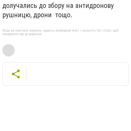
долучались до збору на антидронову
рушницю, дрони тощо.
Якщо ви помітили помилку, виділіть необхідний текст і натисніть Ctrl + Enter, щоб
повідомити про це редакцію