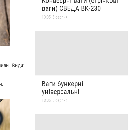
Конвеєрні ваги (стрічкові
ваги) СВЕДА ВК-230
13:05, 5 серпня
пили. Види:
Ваги бункерні
н.
універсальні
13:05, 5 серпня