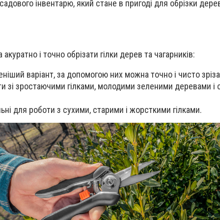
адового інвентарю, який стане в пригоді для обрізки дере
и
 акуратно і точно обрізати гілки дерев та чагарників:
ніший варіант, за допомогою них можна точно і чисто зріза
ти зі зростаючими гілками, молодими зеленими деревами і
ьні для роботи з сухими, старими і жорсткими гілками.