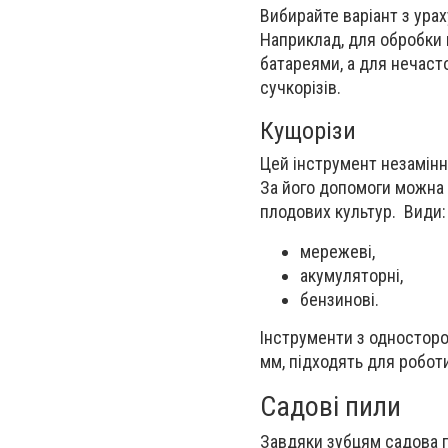
Вибирайте варіант з ура
Наприклад, для обробки 
батареями, а для нечаст
сучкорізів.
Кущорізи
Цей інструмент незамінн
За його допомоги можна 
плодових культур. Види:
мережеві,
акумуляторні,
бензинові.
Інструменти з односторон
мм, підходять для робот
Садові пили
Завдяки зубцям садова п