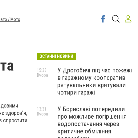
вто / Мото
ОСТАННІ НОВИНИ
 та
У Дрогобичі під час пожежі
15:33
Вчора
в гаражному кооперативі
рятувальники врятували
чотири гаражі
садовими
У Бориславі попередили
13:31
є здоров'я,
Вчора
про можливе погіршення
ає спростити
водопостачання через
критичне обміління