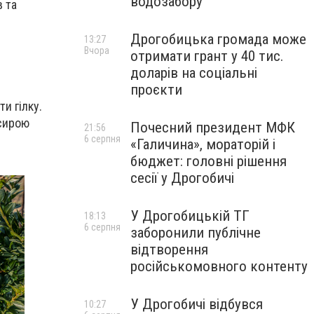
водозабору
в та
Дрогобицька громада може
13:27
Вчора
отримати грант у 40 тис.
доларів на соціальні
проєкти
ти гілку.
 сирою
Почесний президент МФК
21:56
6 серпня
«Галичина», мораторій і
бюджет: головні рішення
сесії у Дрогобичі
У Дрогобицькій ТГ
18:13
6 серпня
заборонили публічне
відтворення
російськомовного контенту
У Дрогобичі відбувся
10:27