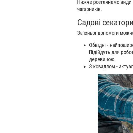
Нижче розглянемо види с
чагарників.
Садові секатор
За їхньої допомоги можна
Обвідні - найпошире
Підійдуть для робо
деревиною.
З ковадлом - актуал