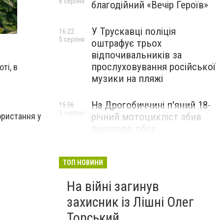
6 серпня
благодійний «Вечір Героїв»
У Трускавці поліція
16:22
5 серпня
оштрафує трьох
відпочивальників за
прослуховування російської
ті, в
музики на пляжі
На Дрогобиччині п'яний 18-
15:56
5 серпня
річний мотоцикліст збив
ористання у
пішохода: обох
госпіталізували
ТОП НОВИНИ
На війні загинув
захисник із Лішні Олег
Торський