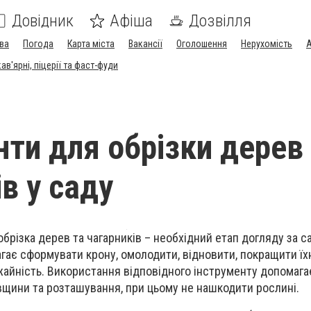
Довідник
Афіша
Дозвілля
ва
Погода
Карта міста
Вакансії
Оголошення
Нерухомість
А
в'ярні, піцерії та фаст-фуди
нти для обрізки дерев
в у саду
обрізка дерев та чагарників – необхідний етап догляду за 
ає сформувати крону, омолодити, відновити, покращити їхн
жайність. Використання відповідного інструменту допомаг
товщини та розташування, при цьому не нашкодити рослині.