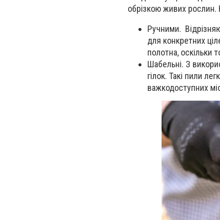
обрізкою живих рослин. 
Ручними. Відрізня
для конкретних ціл
полотна, оскільки 
Шабельні. З викори
гілок. Такі пили ле
важкодоступних міс