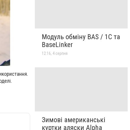
Модуль обміну BAS / 1C та
BaseLinker
12:16, 4 серпня
використання.
оделі.
Зимові американські
куртки аляски Alpha