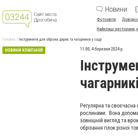
Новини
Фотозвіти
Довідко
Найкращі ресторани, ка
Головна
Інструменти для обрізки дерев та чагарників у саду
11:00, 4 березня 2024 р.
НОВИНИ КОМПАНІЙ
Інструме
чагарникі
Регулярна та своєчасна 
рослинами. Вона допомаг
зовнішній вигляд та вро
обрізання гілок різної 