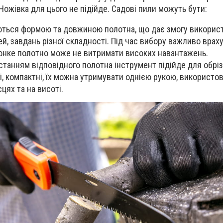
Ножівка для цього не підійде. Садові пили можуть бути:
ються формою та довжиною полотна, що дає змогу використ
ей, завдань різної складності. Під час вибору важливо вра
тонке полотно може не витримати високих навантажень.
станням відповідного полотна інструмент підійде для обрі
гкі, компактні, їх можна утримувати однією рукою, використо
цях та на висоті.