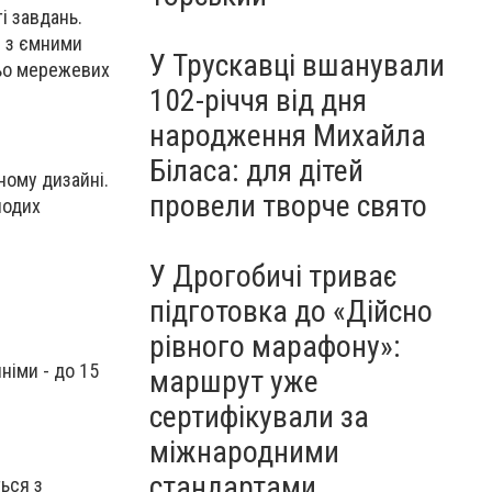
і завдань.
і з ємними
У Трускавці вшанували
ньо мережевих
102-річчя від дня
народження Михайла
Біласа: для дітей
тному дизайні.
провели творче свято
лодих
У Дрогобичі триває
підготовка до «Дійсно
рівного марафону»:
німи - до 15
маршрут уже
сертифікували за
міжнародними
стандартами
ься з