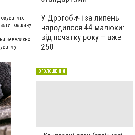
У Дрогобичі за липень
овувати їх
хувати товщину
народилося 44 малюки:
від початку року – вже
зки невеликих
250
вувати у
ОГОЛОШЕННЯ