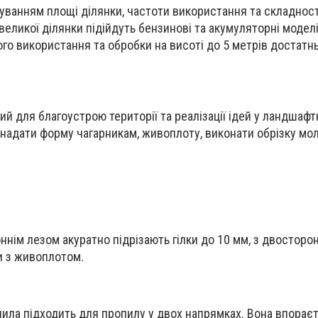
хуванням площі ділянки, частоти використання та складност
великої ділянки підійдуть бензинові та акумуляторні модел
ого використання та обробки на висоті до 5 метрів достат
ий для благоустрою території та реалізації ідей у ландшаф
надати форму чагарникам, живоплоту, виконати обрізку мо
нім лезом акуратно підрізають гілки до 10 мм, з двосторон
и з живоплотом.
ила підходить для пропилу у двох напрямках. Вона впораєт