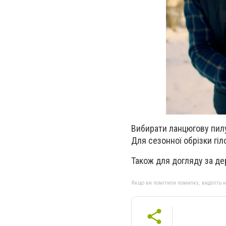
Вибирати ланцюгову пилу
Для сезонної обрізки гіл
Також для догляду за де
Якщо ви помітили помилку, виділіть нео