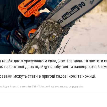
 необхідно з урахуванням складності завдань та частоти 
ок та заготівлі дров підійдуть побутові та напівпрофесійні м
ревами можуть стати в пригоді садові ножі та ножиці.
бхідний текст і натисніть Ctrl + Enter, щоб повідомити про це редакцію