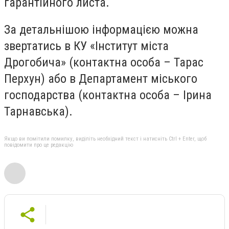
гарантійного листа.
За детальнішою інформацією можна
звертатись в КУ «Інститут міста
Дрогобича» (контактна особа – Тарас
Перхун) або в Департамент міського
господарства (контактна особа – Ірина
Тарнавська).
Якщо ви помітили помилку, виділіть необхідний текст і натисніть Ctrl + Enter, щоб
повідомити про це редакцію