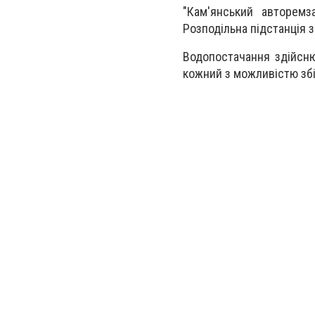
"Кам'янський авторемз
Розподільна підстанція 
Водопостачання здійсн
кожний з можливістю зб