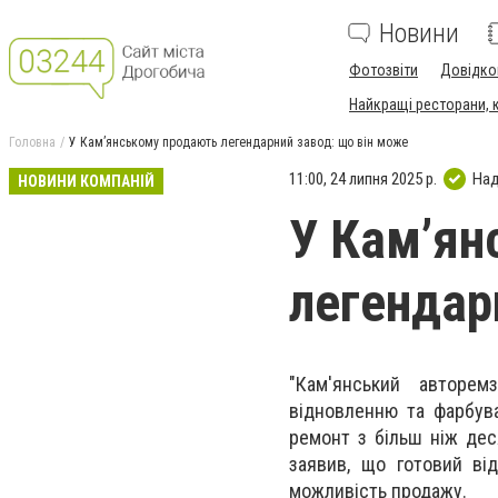
Новини
Фотозвіти
Довідко
Найкращі ресторани, ка
Головна
У Кам’янському продають легендарний завод: що він може
11:00, 24 липня 2025 р.
Над
НОВИНИ КОМПАНІЙ
У Кам’ян
легендар
"Кам'янський авторем
відновленню та фарбува
ремонт з більш ніж дес
заявив, що готовий ві
можливість продажу.