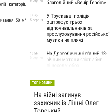
6 серпня
благодійний «Вечір Героїв»
й категорії.
У Трускавці поліція
16:22
ивання 50 м³
5 серпня
оштрафує трьох
відпочивальників за
прослуховування російської
музики на пляжі
На Дрогобиччині п'яний 18-
15:56
5 серпня
річний мотоцикліст збив
пішохода: обох
госпіталізували
ТОП НОВИНИ
На війні загинув
захисник із Лішні Олег
Торський