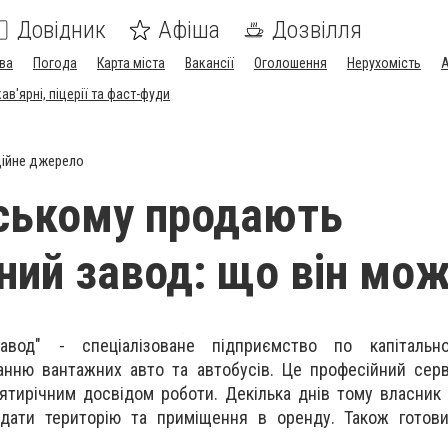
Довідник
Афіша
Дозвілля
ва
Погода
Карта міста
Вакансії
Оголошення
Нерухомість
А
в'ярні, піцерії та фаст-фуди
ійне джерело
ському продають
ний завод: що він мо
завод" - спеціалізоване підприємство по капітальн
нню вантажних авто та автобусів. Це професійний серв
ятирічним досвідом роботи. Декілька днів тому власник
ддати територію та приміщення в оренду. Також готови