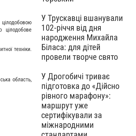
У Трускавці вшанували
 цілодобовою
102-річчя від дня
о цілодобове
народження Михайла
Біласа: для дітей
тної техніки.
провели творче свято
У Дрогобичі триває
ська область,
підготовка до «Дійсно
рівного марафону»:
маршрут уже
сертифікували за
міжнародними
стандартами