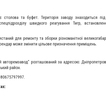
є столова та буфет. Територія заводу знаходиться під
пецпідрозділу швидкого реагування Тигр, встановлен
станий для ремонту та зборки різноманітної великогабари
орендар може змінити цільове призначення приміщень.
й авторемзавод" розташований за адресою: Дніпропетров
ський район.
380675797997.
ах: