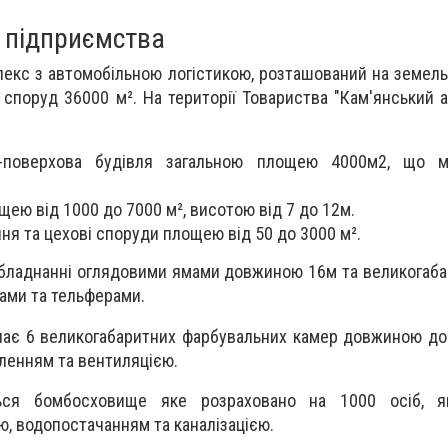
 підприємства
екс з автомобільною логістикою, розташований на земельн
 споруд 36000 м². На території Товариства "Кам'янський 
4-поверхова будівля загальною площею 4000м2, що 
щею від 1000 до 7000 м², висотою від 7 до 12м.
ня та цехові споруди площею від 50 до 3000 м².
обладнанні оглядовими ямами довжиною 16м та великогаб
ами та тельферами.
ає 6 великогабаритних фарбувальних камер довжиною до 
ленням та вентиляцією.
ться бомбосховище яке розраховано на 1000 осіб, 
ю, водопостачанням та каналізацією.