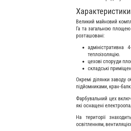
Характеристики
Великий майновий компл
Га та загальною площею
розташовані:
адміністративна 
теплоізоляцію.
цехові споруди пло
складські приміщен
Окремі ділянки заводу 
підйомниками, кран-балк
Фарбувальний цех включ
які оснащені електроопа
На території знаходи
освітленням, вентиляціє