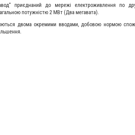
авод" приєднаний до мережі електроживлення по другі
загальною потужністю 2 МВт (Два мегавата).
юються двома окремими вводами, добовою нормою спож
ільшення.