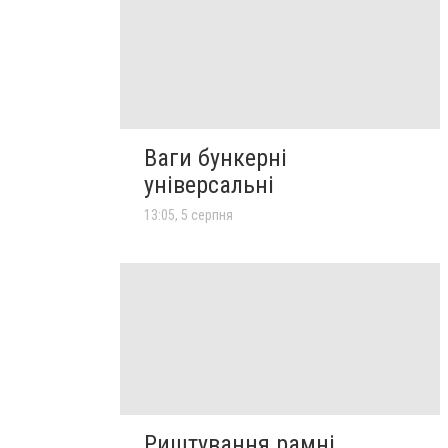
Ваги бункерні
універсальні
13:05, 5 серпня
Риштування рамні,