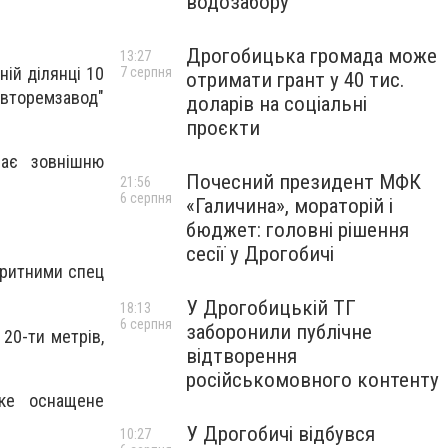
водозабору
Дрогобицька громада може
13:27
ій ділянці 10
7 серпня
отримати грант у 40 тис.
авторемзавод"
доларів на соціальні
проєкти
має зовнішню
Почесний президент МФК
21:56
6 серпня
«Галичина», мораторій і
бюджет: головні рішення
сесії у Дрогобичі
аритними спец
У Дрогобицькій ТГ
18:13
6 серпня
заборонили публічне
20-ти метрів,
відтворення
російськомовного контенту
яке оснащене
У Дрогобичі відбувся
10:27