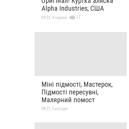
Оригінал! Куртка аляска
Alpha Industries, США
17
09:22, 4 серпня
Міні підмості, Мастерок,
Підмості пересувні,
Малярний помост
08:21, Сьогодні