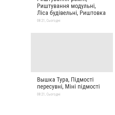
Риштування модульні,
Ліса будівельні, Риштовка
08:21, Сьогодні
Вышка Тура, Підмості
пересувні, Міні підмості
08:21, Сьогодні