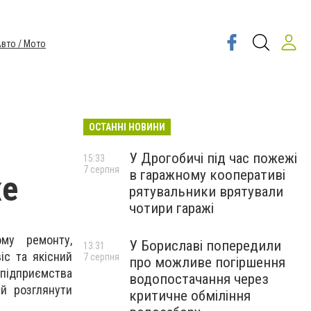
вто / Мото
ОСТАННІ НОВИНИ
У Дрогобичі під час пожежі
15:33
7 серпня
в гаражному кооперативі
же
рятувальники врятували
чотири гаражі
ому ремонту,
У Бориславі попередили
13:31
іс та якісний
7 серпня
про можливе погіршення
 підприємства
водопостачання через
й розглянути
критичне обміління