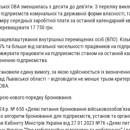
вської ОВА зменшилась з десяти до дев’яти. З переліку вик
ся підприємств комунальної та державної форми власності, т
міру середньої заробітної плати за останній календарний кв
еревищувати 17 750 грн.
ацевлаштування внутрішньо переміщених осіб (ВПО). Кільк
% та більше від загальної чисельності працівників на підпр
овжувати працювати на підприємстві станом на останній к
ерненню підприємства.
тановили єдину вимогу, за якою здійснюється їх визначен
ад Львівської області – відповідати не менше трьом критер
ОВА.
цією нового порядку бронювання
.
24 р. № 650 «Деякі питання бронювання військовозобов’яза
о алгоритм бронювання для підприємств, установ та органі
и Кабінету Міністрів України від 27.01.2023 №76 «Деякі пи
ну України “Про мобілізаційну підготовку та мобілізацію” (да