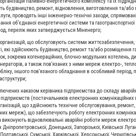
 організацій паливно-енергетичного комплексу та їх підряд
ють будівництво, ремонт, відновлення, виготовлення та/або
луги, проводять інші інженерно-технічні заходи, спрямовані
ання об’єднаної енергетичної системи та газотранспортної
іод, перелік яких затверджується Міненерго;
організацій, що обслуговують системи життєзабезпечення, т
і ті, які здійснюють будівництво, ремонт та/або розміщення
вок, зокрема когенераційних, блочно-модульних котелень, д
нераторів, а також пов’язаних з ними мереж електро-, тепло-
бліку, іншого пов’язаного обладнання в особливий період, 
аструктури;
включених наказом керівника підприємства до складу аварій
підприємств (постачальників електронних комунікаційних 
рганізацій, що здійснюють технічне обслуговування, ремонт
йних мереж), що забезпечують роботу електронних комунік
а виконують відновлювальні аварійні роботи мереж електр
х Дніпропетровської, Донецької, Запорізької, Київської Луган
Полтавської, Сумської, Харківської, Херсонської, Чернігівсь