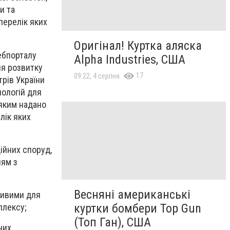
и та
перелік яких
Оригінал! Куртка аляска
ебпорталу
Alpha Industries, США
ня розвитку
17
09:22, 4 серпня
трів України
нологій для
 яким надано
лік яких
ійних споруд,
ням з
Весняні американські
ливими для
куртки бомбери Top Gun
плексу;
(Топ Ган), США
них