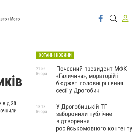
вто / Мото
ОСТАННІ НОВИНИ
Почесний президент МФК
21:56
Вчора
«Галичина», мораторій і
иків
бюджет: головні рішення
сесії у Дрогобичі
 від 28
У Дрогобицькій ТГ
18:13
точнили
Вчора
заборонили публічне
відтворення
російськомовного контенту