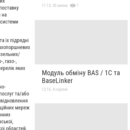
них
1
11:13, 30 липня
 поставку
 на
 системи
а їх підрядні
 газопоршневих
изельних/
, газо-,
перелік яких
Модуль обміну BAS / 1C та
BaseLinker
но-
12:16, 4 серпня
послуг та/або
, відновлення
аційних мереж
онних
ської,
кої областей,