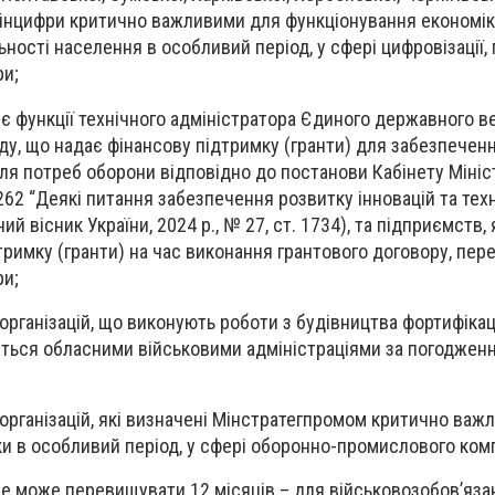
 Мінцифри критично важливими для функціонування економік
ості населення в особливий період, у сфері цифровізації, 
и;
є функції технічного адміністратора Єдиного державного в
ду, що надає фінансову підтримку (гранти) для забезпечен
для потреб оборони відповідно до постанови Кабінету Мініс
262 “Деякі питання забезпечення розвитку інновацій та тех
ий вісник України, 2024 р., № 27, ст. 1734), та підприємств,
римку (гранти) на час виконання грантового договору, пере
и;
 організацій, що виконують роботи з будівництва фортифікац
ться обласними військовими адміністраціями за погоджен
 організацій, які визначені Мінстратегпромом критично важ
и в особливий період, у сфері оборонно-промислового ком
не може перевищувати 12 місяців – для військовозобов’яза