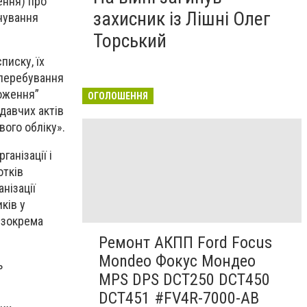
ення) про
захисник із Лішні Олег
нування
Торський
писку, їх
 перебування
ложення”
ОГОЛОШЕННЯ
давчих актів
вого обліку».
ганізації і
отків
нізації
ків у
, зокрема
Ремонт АКПП Ford Focus
Mondeo Фокус Мондео
ь
MPS DPS DCT250 DCT450
DCT451 #FV4R-7000-AB