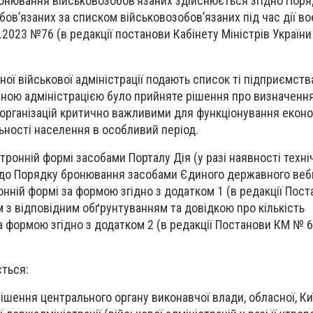
онювання військовозобов’язаних здійснюється згідно Поря
ов’язаних за списком військовозобов’язаних під час дії во
2023 №76 (в редакції постанови Кабінету Міністрів України
ої військової адміністрації подають список ті підприємства
ласною адміністрацією було прийняте рішення про визначенн
 організацій критично важливими для функціонування еконо
ності населення в особливий період.
ронній формі засобами Порталу Дія (у разі наявності техні
 до Порядку бронювання засобами Єдиного державного вебп
онній формі за формою згідно з додатком 1 (в редакції Пос
м з відповідним обґрунтуванням та довідкою про кількість
а формою згідно з додатком 2 (в редакції Постанови КМ № 6
ється:
ішення центрального органу виконавчої влади, обласної, Ки