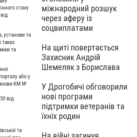
дку
міжнародний розшук
єнного стану
 від
через аферу із
соцвиплатами
, установи та
я таких
На щиті повертається
міки та
Захисник Андрій
Шемеляк з Борислава
чної
орталу або у
танови КМ №
У Дрогобичі обговорили
нові програми
50 від
підтримки ветеранів та
їхніх родин
ївської та
На війні загинув