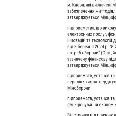
м. Києва, які визначені
забезпечення життєдіяльн
затверджується Мінцифр
підприємства, що викону
електронних послуг, фон
інновацій та технологій 
від 8 березня 2024 р. № 
потреб оборони” (Офіційн
зазначену фінансову підт
затверджується Мінцифр
підприємств, установ та
перелік яких затверджує
Міноборони;
підприємств, установ та
функціонування економік
Відстрочка від призову 