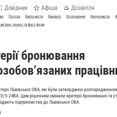
Довідник
Афіша
Дозвілля
ва
Погода
Карта міста
Вакансії
Оголошення
Нерухомість
А
в'ярні, піцерії та фаст-фуди
терії бронювання
озобов’язаних працівн
итерії Львівської ОВА, які були затверджені розпорядженням
0/5-24ВА. Цим рішенням змінили критерії бронювання та у
 подають підприємства до Львівської ОВА.
і: