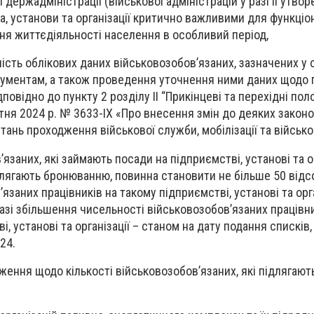
 держадміністрації (військової адміністрацій у разі її утвор
, установи та організації критично важливими для функціо
ня життєдіяльності населення в особливий період,
ість облікових даних військовозобов’язаних, зазначених у с
кументам, а також проведення уточнення ними даних щодо
дповідно до пункту 2 розділу II “Прикінцеві та перехідні по
ітня 2024 р. № 3633-IX «Про внесення змін до деяких законо
ань проходження військової служби, мобілізації та військо
язаних, які займають посади на підприємстві, установі та ор
длягають бронюванню, повинна становити не більше 50 відс
’язаних працівників на такому підприємстві, установі та орга
разі збільшення чисельності військовозобов’язаних працівни
, установі та організації – станом на дату подання списків
24.
ення щодо кількості військовозобов’язаних, які підлягают