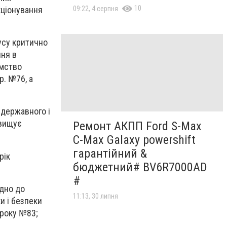
10
кціонування
09:22, 4 серпня
усу критично
ння в
ємство
р. №76, а
 державного і
евищує
Ремонт АКПП Ford S-Max
C-Max Galaxy powershift
гарантійний &
рік
бюджетний# BV6R7000AD
#
ідно до
11:13, 30 липня
и і безпеки
 року №83;