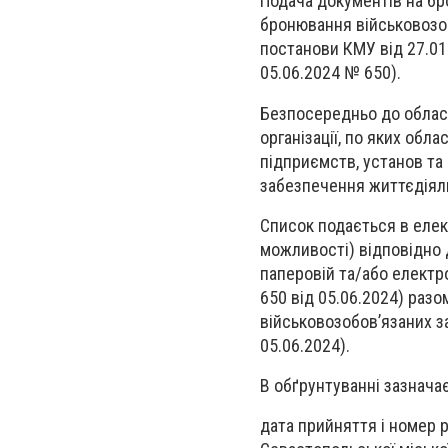
Подача документів на бр
бронювання військовозоб
постанови КМУ від 27.01.
05.06.2024 № 650).
Безпосередньо до обласн
організації, по яких об
підприємств, установ та
забезпечення життєдіяль
Список подається в елект
можливості) відповідно
паперовій та/або електр
650 від 05.06.2024) разо
військовозобов’язаних з
05.06.2024).
В обґрунтуванні зазнача
дата прийняття і номер р