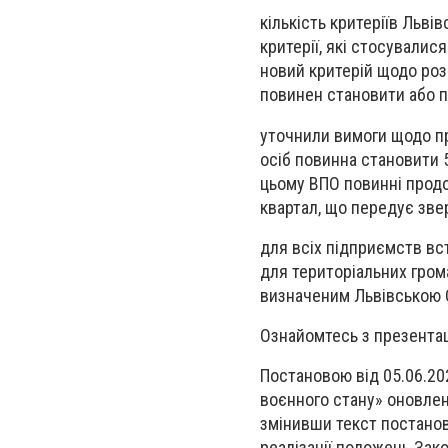
кількість критеріїв Льві
критерії, які стосували
новий критерій щодо роз
повинен становити або п
уточнили вимоги щодо пр
осіб повинна становити 5
цьому ВПО повинні прод
квартал, що передує зв
для всіх підприємств вс
для територіальних гром
визначеним Львівською 
Ознайомтесь з презента
Постановою від 05.06.20
воєнного стану» оновлен
змінивши текст постанов
реалізації положень Зако