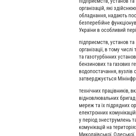
підприємств, установ та
організацій, які здійсню
обладнання, надають пос
безперебійне функціонув
України в особливий пер
підприємств, установ та 
організації, в тому числ
та газотурбінних устано
бензинових та газових ге
водопостачання, вузлів о
затверджується Мінінфр
технічних працівників, 
відновлювальних бригад 
мереж та їх підрядних о
електронних комунікаці
у період знеструмлень т
комунікацій на територія
Миколаївської, Одеської, 