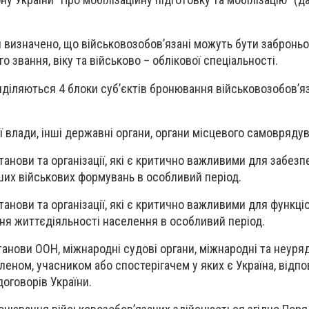
 визначено, що військовозобов’язані можуть бути заброньо
о звання, віку та військово – облікової спеціальності.
иділяються 4 блоки суб’єктів бронювання військовозобов’я
 влади, інші державні органи, органи місцевого самовряду
анови та організації, які є критично важливими для забез
ших військових формувань в особливий період
.
танови та організації, які є критично важливими для функц
ня життєдіяльності населення в особливий період
.
танови ООН, міжнародні судові органи, міжнародні та неуря
 членом, учасником або спостерігачем у яких є Україна, відп
оговорів України.