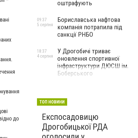
оштрафують
Бориславська нафтова
вані
09:37
5 серпня
компанія потрапила під
санкції РНБО
заних
У Дрогобичі триває
18:37
4 серпня
оновлення спортивної
вання
.
інфраструктури ДЮСШ ім.
печення
Боберського
іонування
ТОП НОВИНИ
дові
Експосадовицю
овідно до
Дрогобицької РДА
оголосили у