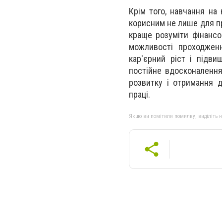
Крім того, навчання на
корисним не лише для пр
краще розуміти фінансо
можливості проходженн
кар'єрний ріст і підви
постійне вдосконалення
розвитку і отримання 
праці.
Якщо ви помітили помилку, виділіть нео