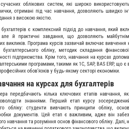
 сучасних облікових систем, які широко використовують
вички, отримані під час навчання, дозволяють швидко ін
дання з високою якістю.
 бухгалтерів є комплексний підхід до навчання, який вк
, але й практичні завдання, що дозволяють майбутнім
их викликів. Програма курсів зазвичай включає вивчення н
 бухгалтерського обліку, методик складання фінансової
ьності підприємства. Крім того, навчання на курсах допом
алтерськими програмами, такими як 1С, SAP, BAS ERP, що є
рофесійних обов’язків у будь-якому секторі економіки.
авчання на курсах для бухгалтерів
тера передбачають кілька ключових етапів навчання, я
 оволодіти знаннями. Перший етап курсу зосереджени
ого обліку: студенти вивчають принципи обліку, основ
робки документів. Цей етап є важливим, адже він забе
о навчання та розуміння основ фінансового обліку. Далі, 
робиться на вивченні податкового законодавства, що включ