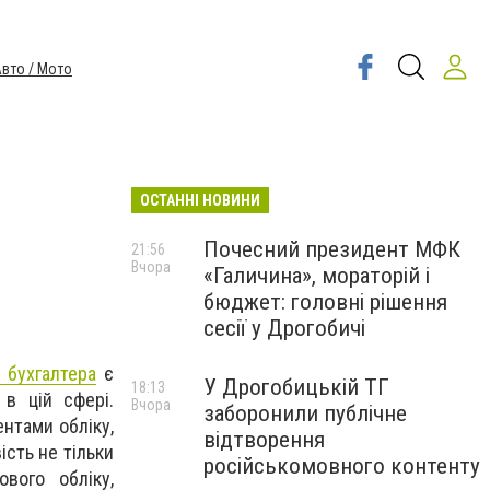
вто / Мото
ОСТАННІ НОВИНИ
и
Почесний президент МФК
21:56
Вчора
«Галичина», мораторій і
бюджет: головні рішення
сесії у Дрогобичі
 бухгалтера
є
У Дрогобицькій ТГ
18:13
в цій сфері.
Вчора
заборонили публічне
ентами обліку,
відтворення
сть не тільки
російськомовного контенту
вого обліку,