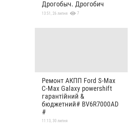
Дрогобыч. Дрогобич
7
13:51, 26 липня
Ремонт АКПП Ford S-Max
C-Max Galaxy powershift
гарантійний &
бюджетний# BV6R7000AD
#
11:13, 30 липня