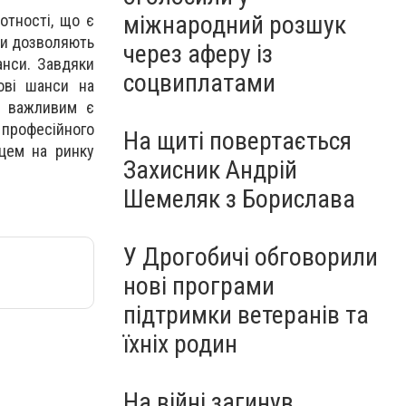
міжнародний розшук
отності, що є
ки дозволяють
через аферу із
анси. Завдяки
соцвиплатами
ові шанси на
во важливим є
 професійного
На щиті повертається
вцем на ринку
Захисник Андрій
Шемеляк з Борислава
У Дрогобичі обговорили
нові програми
підтримки ветеранів та
їхніх родин
На війні загинув