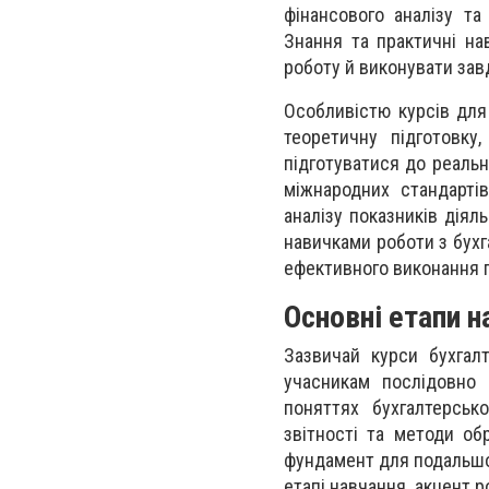
фінансового аналізу та
Знання та практичні на
роботу й виконувати зав
Особливістю курсів для
теоретичну підготовку
підготуватися до реальн
міжнародних стандартів
аналізу показників діял
навичками роботи з бухг
ефективного виконання п
Основні етапи н
Зазвичай курси бухгал
учасникам послідовно
поняттях бухгалтерськ
звітності та методи об
фундамент для подальшог
етапі навчання, акцент 