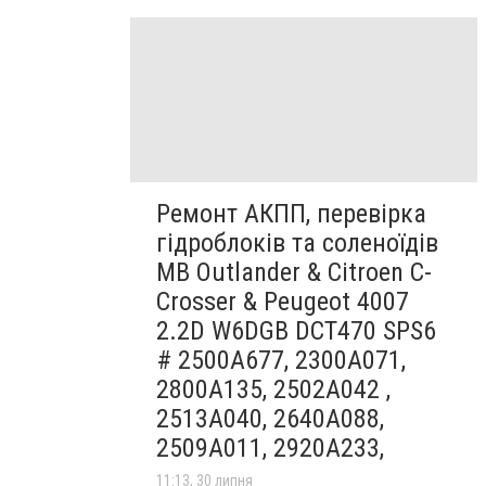
Ремонт АКПП, перевірка
гідроблоків та соленоїдів
MB Outlander & Citroen C-
Crosser & Peugeot 4007
2.2D W6DGB DCT470 SPS6
# 2500A677, 2300A071,
2800A135, 2502A042 ,
2513A040, 2640A088,
2509A011, 2920A233,
11:13, 30 липня