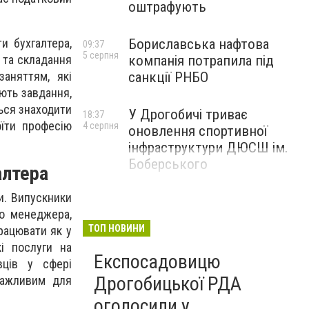
оштрафують
и бухгалтера,
Бориславська нафтова
09:37
5 серпня
 та складання
компанія потрапила під
заняттям, які
санкції РНБО
ють завдання,
ться знаходити
У Дрогобичі триває
18:37
оїти професію
4 серпня
оновлення спортивної
інфраструктури ДЮСШ ім.
Боберського
алтера
и. Випускники
го менеджера,
ТОП НОВИНИ
рацювати як у
кі послуги на
Експосадовицю
вців у сфері
Дрогобицької РДА
важливим для
оголосили у