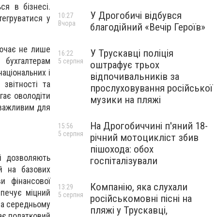
ся в бізнесі.
У Дрогобичі відбувся
10:27
тегруватися у
Вчора
благодійний «Вечір Героїв»
лючає не лише
У Трускавці поліція
16:22
 бухгалтерам
5 серпня
оштрафує трьох
аціональних і
відпочивальників за
 звітності та
прослуховування російської
агає оволодіти
музики на пляжі
 важливим для
На Дрогобиччині п'яний 18-
15:56
5 серпня
річний мотоцикліст збив
пішохода: обох
кі дозволяють
госпіталізували
й на базових
и фінансової
Компанію, яка слухали
13:29
зпечує міцний
5 серпня
російськомовні пісні на
на середньому
пляжі у Трускавці,
ає податковий