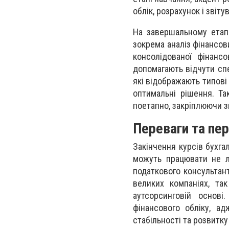
облік, розрахунок і звіту
На завершальному етапі
зокрема аналіз фінансов
консолідованої фінансо
допомагають відчути сп
які відображають типові 
оптимальні рішення. Та
поетапно, закріплюючи з
Переваги та пер
Закінчення курсів бухга
можуть працювати не л
податкового консультант
великих компаніях, так
аутсорсинговій основі
фінансового обліку, а
стабільності та розвитку