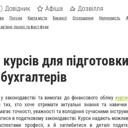
Довідник
Афіша
Дозвілля
ва
Погода
Карта міста
Вакансії
Оголошення
Нерухомість
А
в'ярні, піцерії та фаст-фуди
 курсів для підготовк
 бухгалтерів
 у законодавстві та вимогах до фінансового обліку
курси
 тих, хто хоче отримати актуальні знання та навички 
магає точності, уважності та володіння сучасними інструм
атися в податковому законодавстві. Курси надають можливі
спектами професії, а й заглибитися в деталі податко