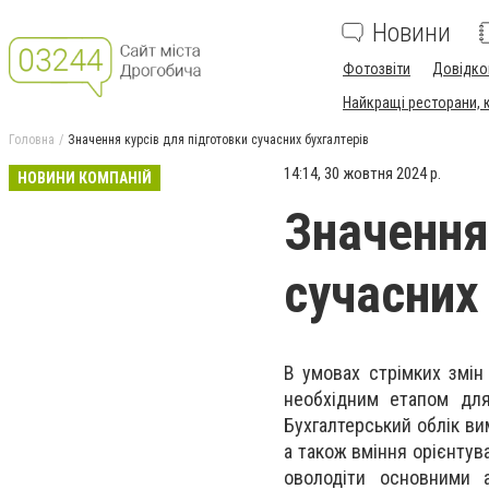
Новини
Фотозвіти
Довідко
Найкращі ресторани, ка
Головна
Значення курсів для підготовки сучасних бухгалтерів
14:14, 30 жовтня 2024 р.
НОВИНИ КОМПАНІЙ
Значення
сучасних
В умовах стрімких змін
необхідним етапом для
Бухгалтерський облік ви
а також вміння орієнтув
оволодіти основними а