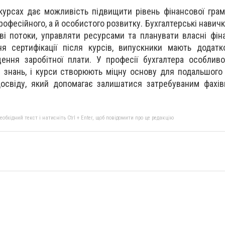
 курсах дає можливість підвищити рівень фінансової грам
офесійного, а й особистого розвитку. Бухгалтерські навич
ві потоки, управляти ресурсами та планувати власні фін
я сертифікації після курсів, випускники мають додатк
щення заробітної плати. У професії бухгалтера особли
 знань, і курси створюють міцну основу для подальшого
досвіду, який допомагає залишатися затребуваним фахі
бхідний текст і натисніть Ctrl + Enter, щоб повідомити про це редакцію