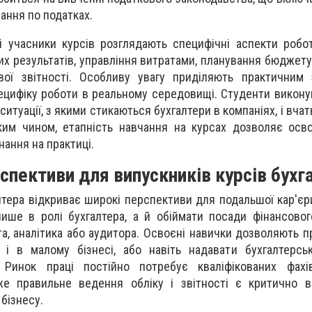
вання по податках.
 учасники курсів розглядають специфічні аспекти робот
их результатів, управління витратами, планування бюджету
вої звітності. Особливу увагу приділяють практичним 
ецифіку роботи в реальному середовищі. Студенти викону
ситуації, з якими стикаються бухгалтери в компаніях, і вча
ким чином, етапність навчання на курсах дозволяє осв
нання на практиці.
спективи для випускників курсів бухг
лтера відкриває широкі перспективи для подальшої кар'єр
ише в ролі бухгалтера, а й обіймати посади фінансово
а, аналітика або аудитора. Освоєні навички дозволяють п
 і в малому бізнесі, або навіть надавати бухгалтерсь
. Ринок праці постійно потребує кваліфікованих фахі
дже правильне ведення обліку і звітності є критично 
 бізнесу.