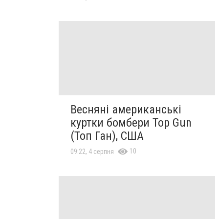
Весняні американські
куртки бомбери Top Gun
(Топ Ган), США
10
09:22, 4 серпня