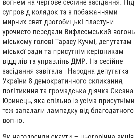
вогнем на чергове сесійне засідання. Під
супровід колядок та з побажаннями
мирних свят дрогобицькі пластуни
урочисто передали Вифлеємський вогонь
міському голові Тарасу Кучмі, депутатам
міської ради та присутнім керівникам
відділів та управлінь ДМР. На сесійне
засідання завітала і Народна депутатка
України 8 демократичного скликання,
політикиня та громадська діячка Оксана
Юринець, яка спільно із усіма присутніми
теж запалали лампадку від благодатного
вогню.
Як наголосили скаути – цьогорічна акція