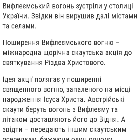
Вифлеємський вогонь зустріли у столиці
України. Звідки він вирушив далі містами
та селами.
Поширення Вифлеємського вогню –
міжнародна щорічна скаутська акція до
святкування Різдва Христового.
Ідея акції полягає у поширенні
священного вогню, запаленого на місці
народження Ісуса Христа. Австрійські
скаути беруть вогонь з Вифлеєму та
літаком доставляють його до Відня. А
звідти – передають іншим скаутським
осередкам, бажаючи один одному