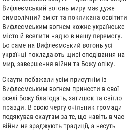
Вифлеємський вогонь миру має дуже
символічний зміст та покликана освітити
Вифлеємським вогнем кожне українське
місто й вселити надію в нашу перемогу.
Бо саме на Вифлеємський вогонь усі
українці покладають щирі сподівання на
мир, завершення війни та Божу опіку.
Скаути побажали усім присутнім із
Вифлеємським вогнем принести в свої
оселі Божу благодать, затишок та світло
правди. В свою чергу очільник громади
подякував скаутам за те, що навіть в час
війни не зраджують традиції, а несуть