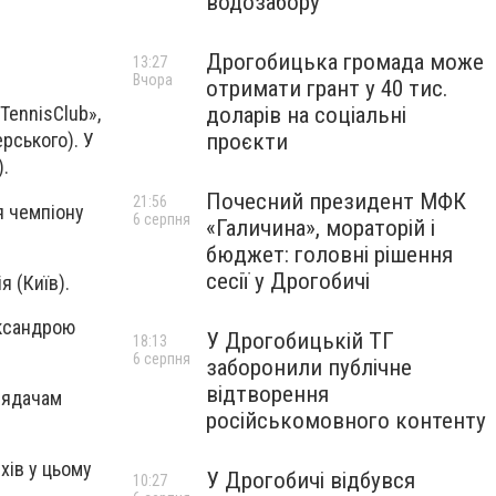
водозабору
Дрогобицька громада може
13:27
Вчора
отримати грант у 40 тис.
доларів на соціальні
TennisClub»,
проєкти
ерського). У
).
Почесний президент МФК
21:56
я чемпіону
6 серпня
«Галичина», мораторій і
бюджет: головні рішення
сесії у Дрогобичі
я (Київ).
ександрою
У Дрогобицькій ТГ
18:13
6 серпня
заборонили публічне
відтворення
лядачам
російськомовного контенту
хів у цьому
У Дрогобичі відбувся
10:27