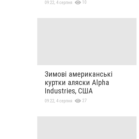
10
09:22, 4 серпня
Зимові американські
куртки аляски Alpha
Industries, США
27
09:22, 4 серпня