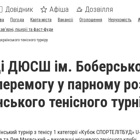
Довідник
Афіша
Дозвілля
ва
Погода
Карта міста
Вакансії
Оголошення
Нерухомість
А
в'ярні, піцерії та фаст-фуди
країнського тенісного турніру
і ДЮСШ ім. Боберськ
перемогу у парному ро
ського тенісного турн
ський турнір з тенісу 1 категорії «Кубок СПОРТЕЛІТБУД» U-
в та Лев Маєвський – вихованці місцевого тенісного клубу