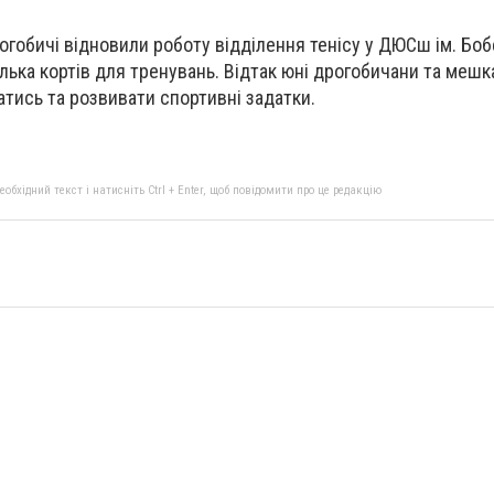
рогобичі відновили роботу відділення тенісу у ДЮСш ім. Боб
лька кортів для тренувань. Відтак юні дрогобичани та мешка
атись та розвивати спортивні задатки.
бхідний текст і натисніть Ctrl + Enter, щоб повідомити про це редакцію