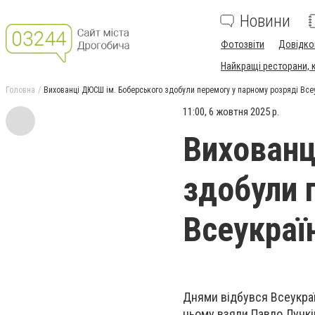
Новини
Фотозвіти
Довідко
Найкращі ресторани, ка
Головна
Вихованці ДЮСШ ім. Боберського здобули перемогу у парному розряді Всеу
11:00, 6 жовтня 2025 р.
Вихованц
здобули 
Всеукраїн
Днями відбувся Всеукраїн
ньому взяли Павло Лучкі