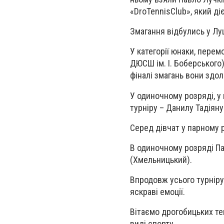
«DroTennisClub», який ді
Змагання відбулись у Лу
У категорії юнаки, перем
ДЮСШ ім. І. Боберського)
фіналі змагань вони здол
У одиночному розряді, у 
турніру – Данилу Тадіяну 
Серед дівчат у парному р
В одиночному розряді Па
(Хмельницький).
Впродовж усього турнір
яскраві емоції.
Вітаємо дрогобицьких те
виді спорту.