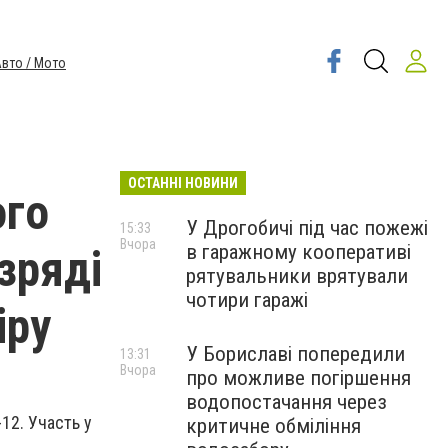
вто / Мото
ОСТАННІ НОВИНИ
ого
У Дрогобичі під час пожежі
15:33
Вчора
в гаражному кооперативі
зряді
рятувальники врятували
чотири гаражі
іру
У Бориславі попередили
13:31
Вчора
про можливе погіршення
водопостачання через
12. Участь у
критичне обміління