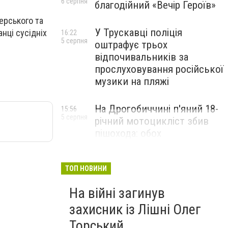
6 серпня
благодійний «Вечір Героїв»
ерського та
У Трускавці поліція
нці сусідніх
16:22
5 серпня
оштрафує трьох
відпочивальників за
прослуховування російської
музики на пляжі
На Дрогобиччині п'яний 18-
15:56
5 серпня
річний мотоцикліст збив
пішохода: обох
госпіталізували
ТОП НОВИНИ
На війні загинув
захисник із Лішні Олег
Торський