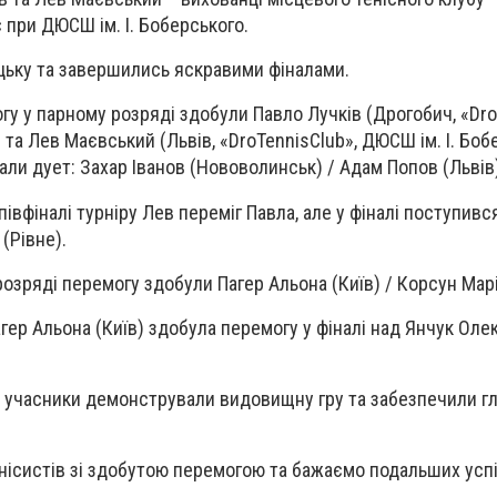
є при ДЮСШ ім. І. Боберського.
цьку та завершились яскравими фіналами.
огу у парному розряді здобули Павло Лучків (Дрогобич, «Dro
 та Лев Маєвський (Львів, «DroTennisClub», ДЮСШ ім. І. Боб
али дует: Захар Іванов (Нововолинськ) / Адам Попов (Львів
півфіналі турніру Лев переміг Павла, але у фіналі поступивс
(Рівне).
озряді перемогу здобули Пагер Альона (Київ) / Корсун Марі
гер Альона (Київ) здобула перемогу у фіналі над Янчук Ол
у учасники демонстрували видовищну гру та забезпечили г
нісистів зі здобутою перемогою та бажаємо подальших успі