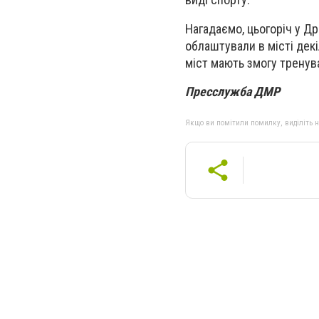
Нагадаємо, цьогоріч у Д
облаштували в місті декі
міст мають змогу тренув
Пресслужба ДМР
Якщо ви помітили помилку, виділіть нео