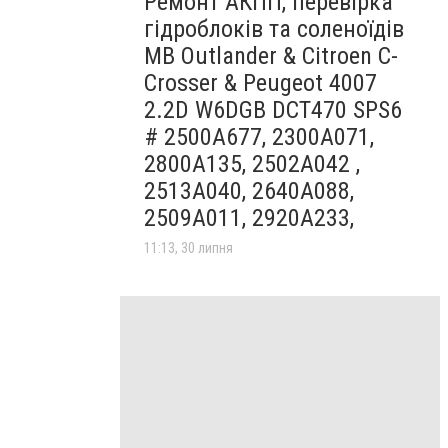
Ремонт АКПП, перевірка
гідроблоків та соленоїдів
MB Outlander & Citroen C-
Crosser & Peugeot 4007
2.2D W6DGB DCT470 SPS6
# 2500A677, 2300A071,
2800A135, 2502A042 ,
2513A040, 2640A088,
2509A011, 2920A233,
11:13, 30 липня