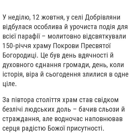
У неділю, 12 жовтня, у селі Добрівляни
відбулася особлива й урочиста подія для
всієї парафії – молитовно відсвяткували
150-річчя храму Покрови Пресвятої
Богородиці. Це був день вдячності й
духовного єднання громади, день, коли
історія, віра й сьогодення злилися в одне
ціле.
За півтора століття храм став свідком
безлічі людських доль – бачив сльози й
страждання, але водночас наповнював
серця радістю Божої присутності.