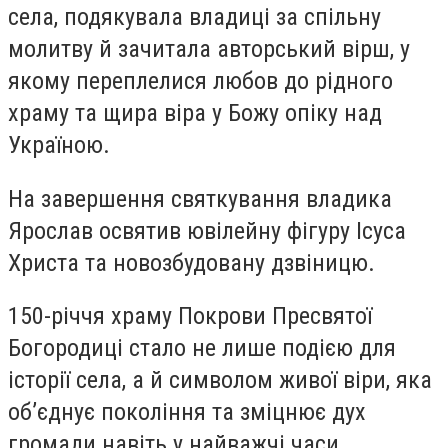
села, подякувала владиці за спільну
молитву й зачитала авторський вірш, у
якому переплелися любов до рідного
храму та щира віра у Божу опіку над
Україною.
На завершення святкування владика
Ярослав освятив ювілейну фігуру Ісуса
Христа та новозбудовану дзвіницю.
150-річчя храму Покрови Пресвятої
Богородиці стало не лише подією для
історії села, а й символом живої віри, яка
об’єднує покоління та зміцнює дух
громади навіть у найважчі часи.