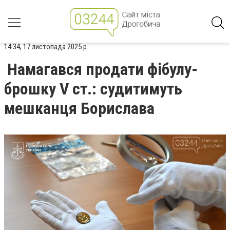
14:34, 17 листопада 2025 р.
Намагався продати фібулу-
брошку V ст.: судитимуть
мешканця Борислава