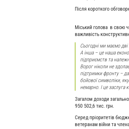
Після короткого обговор
Міський голова в свою ч
важливість конструктивн
Сьогодні ми маємо дві 
А інша – це наша екон
підприємств та належн
Ворог ніколи не здолає
підтримки фронту – дал
бойової символіки, яку
немарно. І це заслуга 
Загалом доходи загально
950 502,6 тис. грн.
Серед пріоритетів бюдже
ветеранам війни та члена