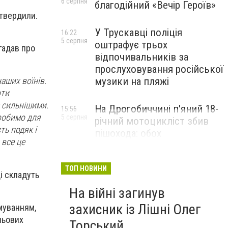
6 серпня
благодійний «Вечір Героїв»
атвердили.
У Трускавці поліція
16:22
5 серпня
оштрафує трьох
гадав про
відпочивальників за
прослуховування російської
музики на пляжі
наших воїнів.
оти
 сильнішими.
На Дрогобиччині п'яний 18-
15:56
 робимо для
5 серпня
річний мотоцикліст збив
ть подяк і
пішохода: обох
 все це
госпіталізували
ТОП НОВИНИ
ці складуть
На війні загинув
захисник із Лішні Олег
муванням,
льових
Торський