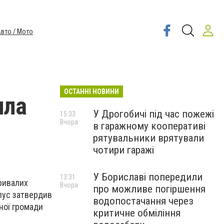
вто / Мото
ОСТАННІ НОВИНИ
ила
У Дрогобичі під час пожежі
15:33
Вчора
в гаражному кооперативі
рятувальники врятували
чотири гаражі
У Бориславі попередили
13:31
тривалих
Вчора
про можливе погіршення
рпус затвердив
водопостачання через
ної громади
критичне обміління