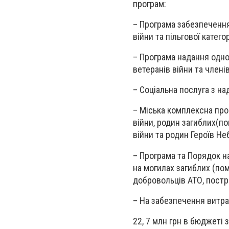
програм:
– Програма забезпеченн
війни та пільгової категор
– Програма надання одно
ветеранів війни та членів 
– Соціальна послуга з над
– Міська комплексна про
війни, родин загиблих(по
війни та родин Героїв Неб
– Програма та Порядок н
на могилах загиблих (пом
добровольців АТО, постра
– На забезпечення витрат
22, 7 млн грн в бюджеті 