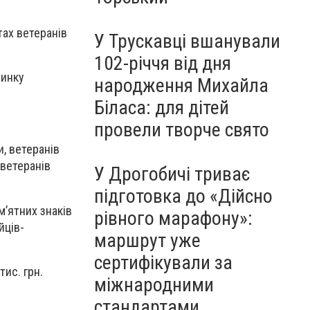
ах ветеранів
У Трускавці вшанували
102-річчя від дня
чинку
народження Михайла
Біласа: для дітей
провели творче свято
, ветеранів
 ветеранів
У Дрогобичі триває
підготовка до «Дійсно
’ятних знаків
рівного марафону»:
йців-
маршрут уже
сертифікували за
ис. грн.
міжнародними
.
стандартами