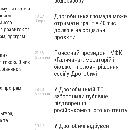
водозабору
му. Також він
льниці
Дрогобицька громада може
13:27
Вчора
ваного
отримати грант у 40 тис.
а розвиток та
доларів на соціальні
ам, програм
проєкти
Почесний президент МФК
21:56
ових
6 серпня
«Галичина», мораторій і
літикою. З них
бюджет: головні рішення
орівняно з
сесії у Дрогобичі
ію програм
У Дрогобицькій ТГ
18:13
і
6 серпня
заборонили публічне
відтворення
російськомовного контенту
ьтура,
а та
У Дрогобичі відбувся
10:27