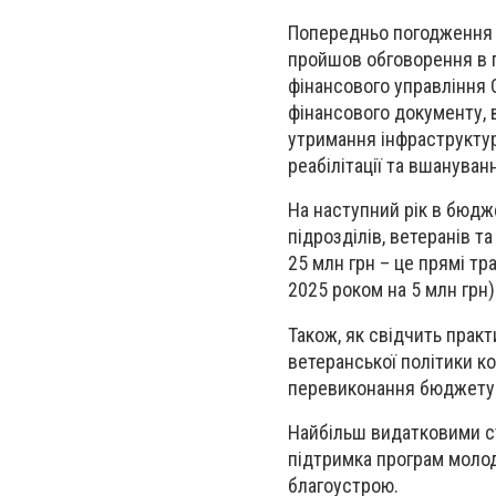
Попередньо погодження п
пройшов обговорення в п
фінансового управління 
фінансового документу, 
утримання інфраструктур
реабілітації та вшануван
На наступний рік в бюдж
підрозділів, ветеранів т
25 млн грн – це прямі тр
2025 роком на 5 млн грн)
Також, як свідчить практ
ветеранської політики к
перевиконання бюджету
Найбільш видатковими ст
підтримка програм молод
благоустрою.