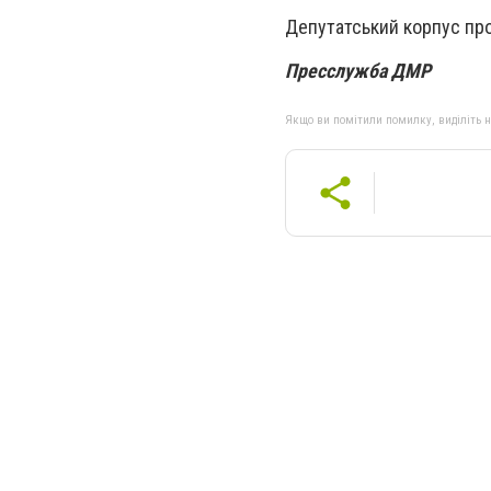
Депутатський корпус про
Пресслужба ДМР
Якщо ви помітили помилку, виділіть нео