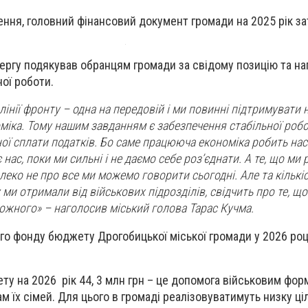
ення, головний фінансовий документ громади на 2025 рік з
ергу подякував обранцям громади за свідому позицію та на
ої роботи.
лінії фронту – одна на передовій і ми повинні підтримувати 
оміка. Тому нашим завданням є забезпечення стабільної роб
ої сплати податків. Бо саме працююча економіка робить нас
 нас, поки ми сильні і не даємо себе розʼєднати. А те, що ми
еко не про все ми можемо говорити сьогодні. Але та кількіс
 ми отримали від військових підрозділів, свідчить про те, що
кожного» –
наголосив міський голова Тарас Кучма.
го фонду бюджету Дрогобицької міської громади у 2026 ро
ту на 2026 рік 44, 3 млн грн – це допомога військовим фор
м їх сімей. Для цього в громаді реалізовуватимуть низку ці