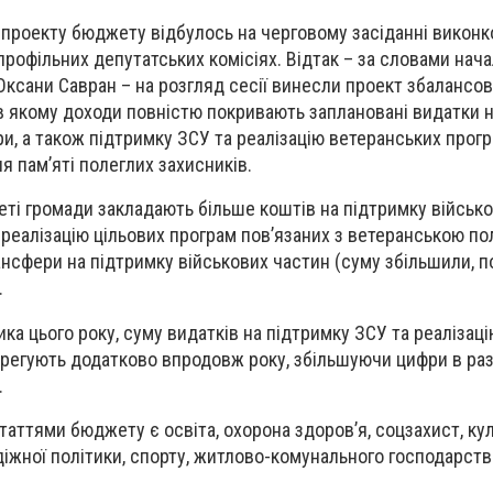
роекту бюджету відбулось на черговому засіданні виконко
рофільних депутатських комісіях. Відтак – за словами нача
Оксани Савран – на розгляд сесії винесли проект збалансо
в якому доходи повністю покривають заплановані видатки н
и, а також підтримку ЗСУ та реалізацію ветеранських прогр
ня пам’яті полеглих захисників.
еті громади закладають більше коштів на підтримку військ
а реалізацію цільових програм пов’язаних з ветеранською по
ансфери на підтримку військових частин (суму збільшили, п
.
ика цього року, суму видатків на підтримку ЗСУ та реалізац
орегують додатково впродовж року, збільшуючи цифри в раз
.
аттями бюджету є освіта, охорона здоровʼя, соцзахист, кул
іжної політики, спорту, житлово-комунального господарств