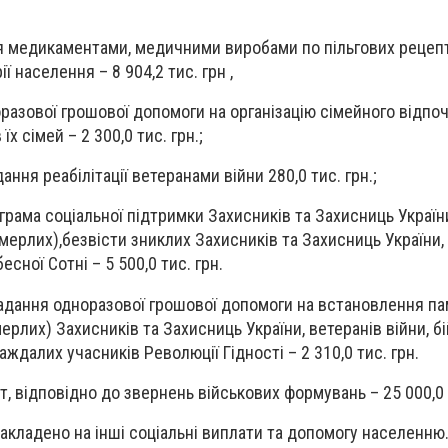
я медикаментами, медичними виробами по пільгових рецепт
ії населення – 8 904,2 тис. грн ,
разової грошової допомоги на організацію сімейного відпо
їх сімей – 2 300,0 тис. грн.;
ання реабілітації ветеранами війни 280,0 тис. грн.;
грама соціальної підтримки Захисників та Захисниць України
мерлих),безвісти зниклих Захисників та Захисниць України,
есної Сотні – 5 500,0 тис. грн.
адання одноразової грошової допомоги на встановлення пам
ерлих) Захисників та Захисниць України, ветеранів війни, бі
ждалих учасників Революції Гідності – 2 310,0 тис. грн.
, відповідно до звернень військових формувань – 25 000,0 т
закладено на інші соціальні виплати та допомогу населенню