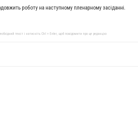
довжить роботу на наступному пленарному засіданні.
бхідний текст і натисніть Ctrl + Enter, щоб повідомити про це редакцію