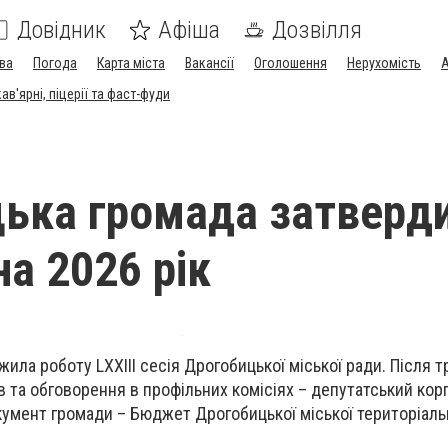
Довідник
Афіша
Дозвілля
ва
Погода
Карта міста
Вакансії
Оголошення
Нерухомість
А
в'ярні, піцерії та фаст-фуди
ька громада затверд
а 2026 рік
жила роботу LХХIII сесія Дрогобицької міської ради. Після 
в та обговорення в профільних комісіях – депутатський ко
умент громади – Бюджет Дрогобицької міської територіаль