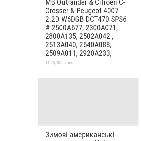
MB Outlander & Citroen C-
Crosser & Peugeot 4007
2.2D W6DGB DCT470 SPS6
# 2500A677, 2300A071,
2800A135, 2502A042 ,
2513A040, 2640A088,
2509A011, 2920A233,
11:13, 30 липня
Зимові американські