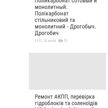
Поликарбонат сотовый и
монолитный.
Полікарбонат
стільниковий та
монолитний - Дрогобыч.
Дрогобич
23
13:51, 26 липня
Ремонт АКПП, перевірка
гідроблоків та соленоїдів