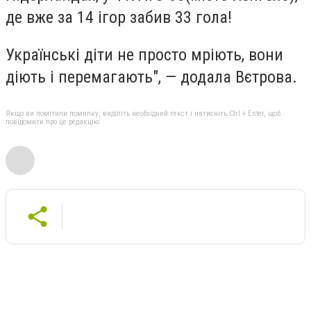
де вже за 14 ігор забив 33 гола!
Українські діти не просто мріють, вони
діють і перемагають", — додала Вєтрова.
Якщо ви помітили помилку, виділіть необхідний текст і натисніть Ctrl + Enter, щоб
повідомити про це редакцію