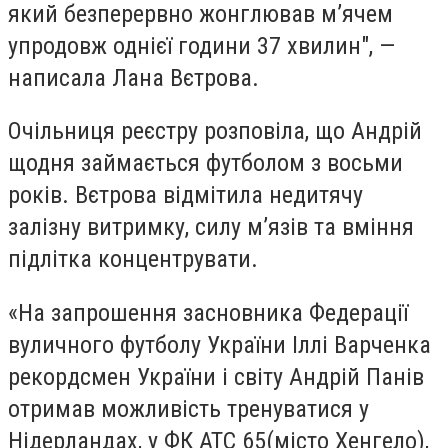
який безперервно жонглював м’ячем
упродовж однієї години 37 хвилин", —
написала Лана Вєтрова.
Очільниця реєстру розповіла, що Андрій
щодня займається футболом з восьми
років. Вєтрова відмітила недитячу
залізну витримку, силу м’язів та вміння
підлітка концентрувати.
«
На запрошення засновника Федерації
вуличного футболу України Іллі Варченка
рекордсмен України і світу Андрій Панів
отримав можливість тренуватися у
Нідерландах, у ФК АТС 65
(
місто Хенгело),