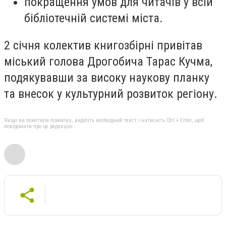
покращення умов для читачів у всій
бібліотечній системі міста.
2 січня колектив книгозбірні привітав
міський голова Дрогобича Тарас Кучма,
подякувавши за високу наукову планку
та внесок у культурний розвиток регіону.
Якщо ви помітили помилку, виділіть необхідний текст і натисніть Ctrl + Enter, щоб
повідомити про це редакцію