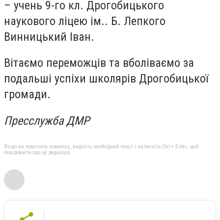
– учень 9-го кл. Дрогобицького
наукового ліцею ім.. Б. Лепкого
Винницький Іван.
Вітаємо переможців та вболіваємо за
подальші успіхи школярів Дрогобицької
громади.
Пресслужба ДМР
Якщо ви помітили помилку, виділіть необхідний текст і натисніть Ctrl + Enter, щоб
повідомити про це редакцію