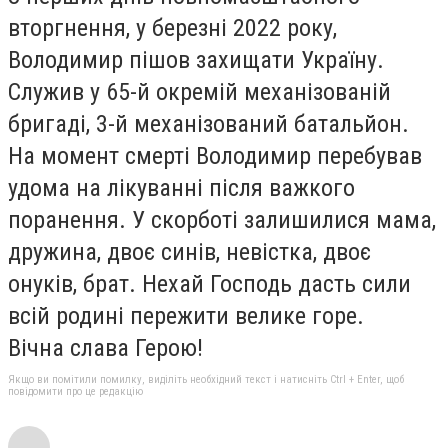
вторгнення, у березні 2022 року,
Володимир пішов захищати Україну.
Служив у 65-й окремій механізованій
бригаді, 3-й механізований батальйон.
На момент смерті Володимир перебував
удома на лікуванні після важкого
поранення. У скорботі залишилися мама,
дружина, двоє синів, невістка, двоє
онуків, брат. Нехай Господь дасть сили
всій родині пережити велике горе.
Вічна слава Герою!
Якщо ви помітили помилку, виділіть необхідний текст і натисніть Ctrl + Enter, щоб
повідомити про це редакцію