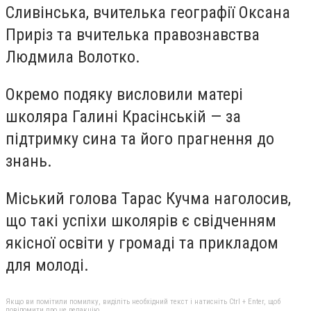
Сливінська, вчителька географії Оксана
Приріз та вчителька правознавства
Людмила Волотко.
Окремо подяку висловили матері
школяра Галині Красінській — за
підтримку сина та його прагнення до
знань.
Міський голова Тарас Кучма наголосив,
що такі успіхи школярів є свідченням
якісної освіти у громаді та прикладом
для молоді.
Якщо ви помітили помилку, виділіть необхідний текст і натисніть Ctrl + Enter, щоб
повідомити про це редакцію