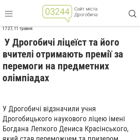
17:27, 11 травня
У Дрогобичі ліцеїст та його
вчителі отримають премії за
перемоги на предметних
олімпіадах
У Дрогобичі відзначили учня
Дрогобицького наукового ліцею імені
Богдана Лепкого Дениса Красінського,
який став переможцем та призером