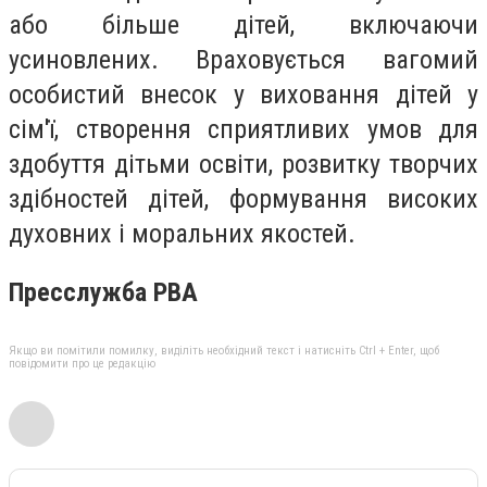
або більше дітей, включаючи
усиновлених. Враховується вагомий
особистий внесок у виховання дітей у
сім'ї, створення сприятливих умов для
здобуття дітьми освіти, розвитку творчих
здібностей дітей, формування високих
дух
овних і моральних якостей.
Пресслужба РВА
Якщо ви помітили помилку, виділіть необхідний текст і натисніть Ctrl + Enter, щоб
повідомити про це редакцію