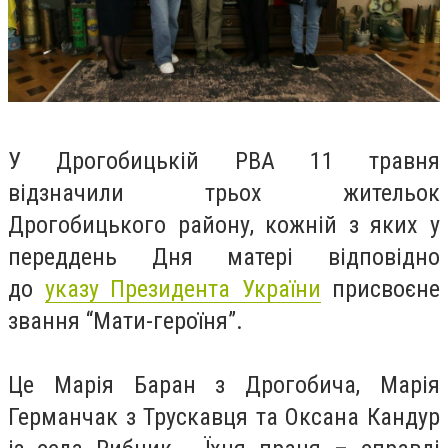
У Дрогобицькій РВА 11 травня
відзначили трьох жительок
Дрогобицького району, кожній з яких у
переддень Дня матері відповідно
до
указу Президента України
присвоєне
звання “Мати-героїня”.
Це Марія Баран з Дрогобича, Марія
Германчак з Трускавця та Оксана Кандур