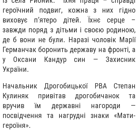
із села Рибник. Їхня праця – справді
героїчний подвиг, кожна з них гідно
виховує п’ятеро дітей. Їхнє серце –
завжди поряд з дітьми і своєю родиною,
де б вони не були. Наразі чоловік Марії
Германчак боронить державу на фронті, а
у Оксани Кандур син — Захисник
України.
Начальник Дрогобицької РВА Степан
Кулиняк привітав дрогобичанок та
вручив їм державні нагороди —
посвідчення та нагрудні знаки «Мати-
героїня».