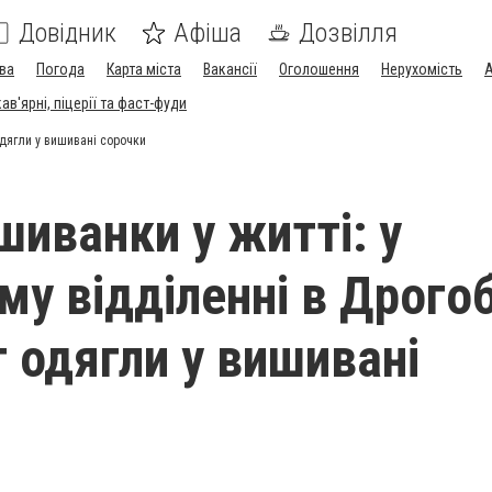
Довідник
Афіша
Дозвілля
ва
Погода
Карта міста
Вакансії
Оголошення
Нерухомість
А
в'ярні, піцерії та фаст-фуди
одягли у вишивані сорочки
шиванки у житті: у
му відділенні в Дрогоб
 одягли у вишивані